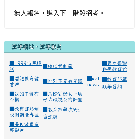
無人報名，進入下一階段招考。
宣導網站、宣導影片
■1999市民服
■
國立臺灣
■
疾病管制局
務
科學教育館
■
潛龍教育儲
■
icrt
■
教育部筆
■
性別平等教育網
蓄戶
news
順學習網
■
我的午餐有
■
消除對婦女一切
心機
形式歧視公約計畫
■
教育部防制
■
教育部學校衛生
校園霸凌專區
資訊網
■
書包減重宣
導影片