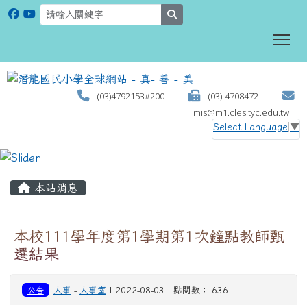
search
To
(03)4792153#200
(03)-4708472
mis@m1.cles.tyc.edu.tw
Select Language
▼
:::
本站消息
本校111學年度第1學期第1次鐘點教師甄
選結果
公告
人事
-
人事室
| 2022-08-03 | 點閱數： 636