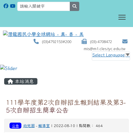
search
To
(03)4792153#200
(03)-4708472
mis@m1.cles.tyc.edu.tw
Select Language
▼
:::
本站消息
111學年度第2次自辦招生報到結果及第3-
5次自辦招生簡章公告
公告
幼兒園
-
輔導室
| 2022-08-10 | 點閱數： 464