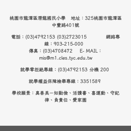
桃園市龍潭區潛龍國民小學 地址：325桃園市龍潭區
中豐路401號
電話：(03)4792153 (03)2723015 網路專
線：903-215-000
傳真：(03)4708472 E- MAIL：
mis@m1.cles.tyc.edu.tw
就學零拒絶專線：(03)4792153 分機 200
就學權益保障檢舉專線：3351589
學校願景：真善美－知勤儉、活讀書、喜運動、守紀
律、負責任、愛家園