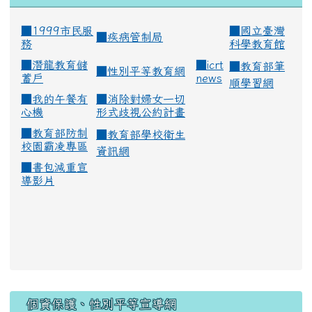
■1999市民服
■
國立臺灣
■
疾病管制局
務
科學教育館
■
潛龍教育儲
■
icrt
■
教育部筆
■
性別平等教育網
蓄戶
news
順學習網
■
我的午餐有
■
消除對婦女一切
心機
形式歧視公約計畫
■
教育部防制
■
教育部學校衛生
校園霸凌專區
資訊網
■
書包減重宣
導影片
:::
個資保護、性別平等宣導網