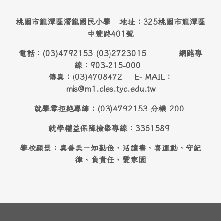
桃園市龍潭區潛龍國民小學 地址：325桃園市龍潭區
中豐路401號
電話：(03)4792153 (03)2723015 網路專
線：903-215-000
傳真：(03)4708472 E- MAIL：
mis@m1.cles.tyc.edu.tw
就學零拒絶專線：(03)4792153 分機 200
就學權益保障檢舉專線：3351589
學校願景：真善美－知勤儉、活讀書、喜運動、守紀
律、負責任、愛家園