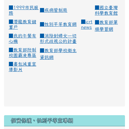
■1999市民服
■
國立臺灣
■
疾病管制局
務
科學教育館
■
潛龍教育儲
■
icrt
■
教育部筆
■
性別平等教育網
蓄戶
news
順學習網
■
我的午餐有
■
消除對婦女一切
心機
形式歧視公約計畫
■
教育部防制
■
教育部學校衛生
校園霸凌專區
資訊網
■
書包減重宣
導影片
:::
個資保護、性別平等宣導網