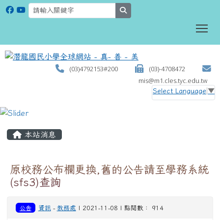
search
To
(03)4792153#200
(03)-4708472
mis@m1.cles.tyc.edu.tw
Select Language
▼
:::
本站消息
原校務公布欄更換,舊的公告請至學務系統
(sfs3)查詢
公告
資訊
-
教務處
| 2021-11-08 | 點閱數： 914