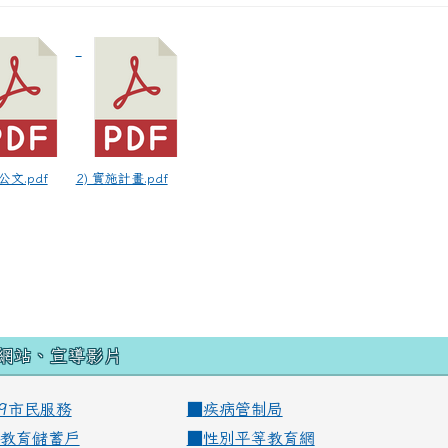
公文.pdf
2) 實施計畫.pdf
網站、宣導影片
99市民服務
■
疾病管制局
教育儲蓄戶
■
性別平等教育網