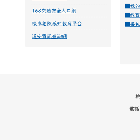
■
我的
168交通安全入口網
■
教育
機車危險感知教育平台
■
書包
道安資訊查詢網
桃
電話