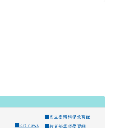
■
國立臺灣科學教育館
■
icrt news
■
教育部筆順學習網