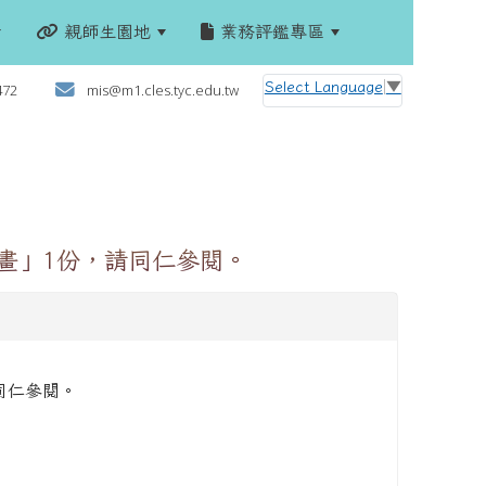
親師生園地
業務評鑑專區
:::
Select Language
▼
472
mis@m1.cles.tyc.edu.tw
畫」1份，請同仁參閱。
同仁參閱。