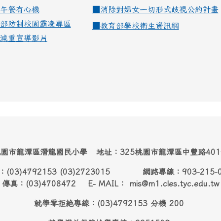
午餐有心機
■
消除對婦女一切形式歧視公約計畫
部防制校園霸凌專區
■
教育部學校衛生資訊網
減重宣導影片
園市龍潭區潛龍國民小學 地址：325桃園市龍潭區中豐路40
：(03)4792153 (03)2723015 網路專線：903-215-
傳真：(03)4708472 E- MAIL： mis@m1.cles.tyc.edu.tw
就學零拒絶專線：(03)4792153 分機 200