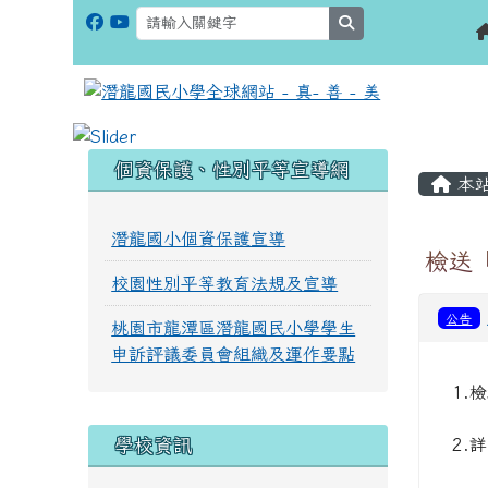
search
:::
:::
個資保護、性別平等宣導網
本
潛龍國小個資保護宣導
檢送
校園性別平等教育法規及宣導
公告
桃園市龍潭區潛龍國民小學學生
申訴評議委員會組織及運作要點
1.
學校資訊
2.