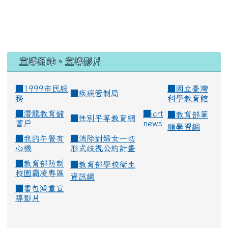
宣導網站、宣導影片
■1999市民服
■
國立臺灣
■
疾病管制局
務
科學教育館
■
潛龍教育儲
■
icrt
■
教育部筆
■
性別平等教育網
蓄戶
news
順學習網
■
我的午餐有
■
消除對婦女一切
心機
形式歧視公約計畫
■
教育部防制
■
教育部學校衛生
校園霸凌專區
資訊網
■
書包減重宣
導影片