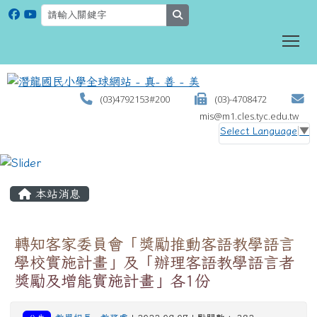
search
To
(03)4792153#200
(03)-4708472
mis@m1.cles.tyc.edu.tw
Select Language
▼
:::
本站消息
轉知客家委員會「獎勵推動客語教學語言
學校實施計畫」及「辦理客語教學語言者
獎勵及增能實施計畫」各1份