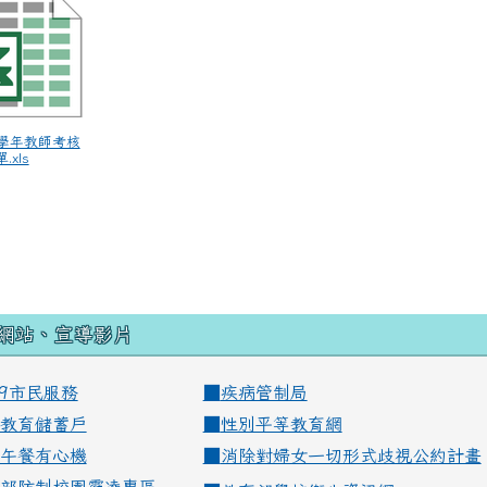
11學年教師考核
xls
網站、宣導影片
99市民服務
■
疾病管制局
教育儲蓄戶
■
性別平等教育網
午餐有心機
■
消除對婦女一切形式歧視公約計畫