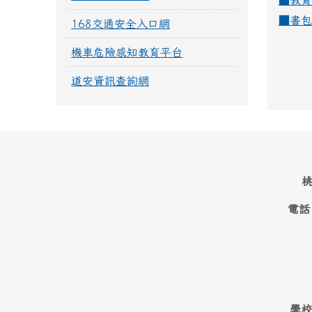
■
教育
■
書包
168交通安全入口網
機車危險感知教育平台
道安資訊查詢網
桃
電話
學校