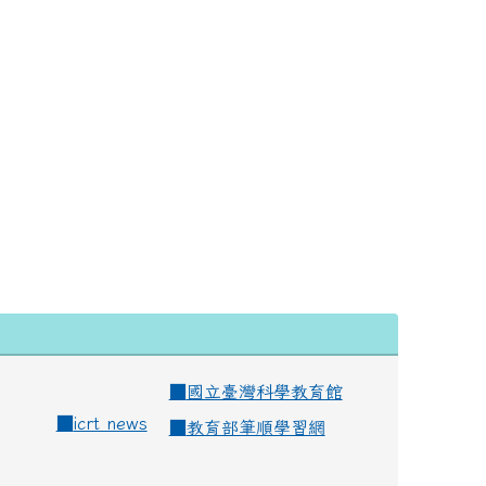
■
國立臺灣科學教育館
■
icrt news
■
教育部筆順學習網