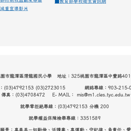
部防制校園霸凌專區
■
教育部學校衛生資訊網
減重宣導影片
園市龍潭區潛龍國民小學 地址：325桃園市龍潭區中豐路40
：(03)4792153 (03)2723015 網路專線：903-215-
傳真：(03)4708472 E- MAIL： mis@m1.cles.tyc.edu.tw
就學零拒絶專線：(03)4792153 分機 200
就學權益保障檢舉專線：3351589
願景：真善美－知勤儉、活讀書、喜運動、守紀律、負責任、愛