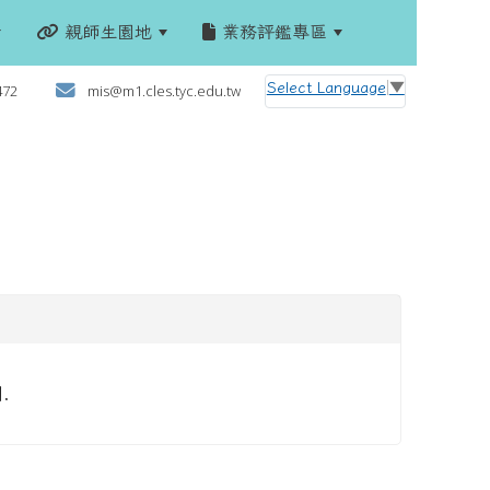
親師生園地
業務評鑑專區
:::
Select Language
▼
472
mis@m1.cles.tyc.edu.tw
.