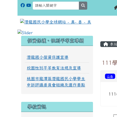
search
:::
:::
個資保護、性別平等宣導網
本
潛龍國小個資保護宣導
11
校園性別平等教育法規及宣導
公告
桃園市龍潭區潛龍國民小學學生
申訴評議委員會組織及運作要點
11
學校資訊