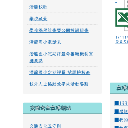
潛龍校歌
學校願景
學校課程計畫暨公開授課規畫
1) 1
潛龍國小電話表
委員名單.
潛龍國小定期評量命審題機制實
施要點
潛龍國小定期評量 試題檢核表
校外人士協助教學或活動要點
宣導
■19
交通安全宣導網站
■
潛龍
■
我的
交通安全五守則