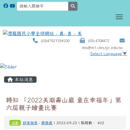
search
To
(03)4792153#200
(03)-4708472
mis@m1.cles.tyc.edu.tw
Select Language
▼
:::
本站消息
轉知 「2022美廟壽山巖 童在幸福年」第
六屆親子繪畫比賽
活動
訓育組長
-
學務處
| 2022-09-23 | 點閱數： 402