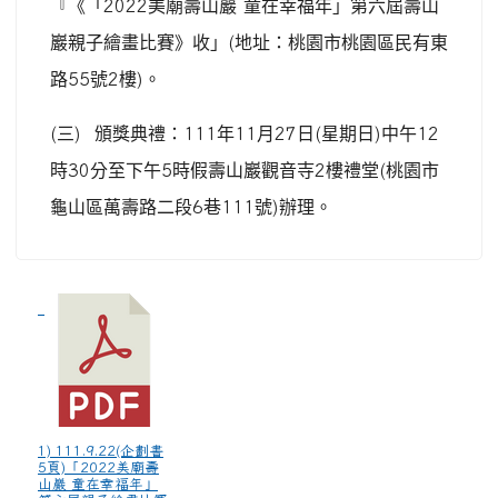
『《「
2022
美廟壽山巖
童在幸福年」第六屆壽山
巖親子繪畫比賽》收」
(
地址：桃園市桃園區民有東
路
55
號
2
樓
)
。
(
三
)
頒獎典禮：
111
年
11
月
27
日
(
星期日
)
中午
12
時
30
分至下午
5
時假壽山巖觀音寺
2
樓禮堂
(
桃園市
龜山區萬壽路二段
6
巷
111
號
)
辦理。
1) 111.9.22(企劃書
5頁)「2022美廟壽
山巖 童在幸福年」