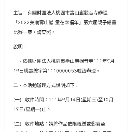
主旨：有關財團法人桃園市壽山巖觀音寺辦理
「
2022
美廟壽山巖
童在幸福年」第六屆親子繪畫
比賽一案，請查照。
說明：
一、依據財團法人桃園市壽山巖觀音寺
111
年
9
月
19
日桃壽總字第
1110000053
號函辦理。
二、本活動辦理方式說明如下：
(
一
)
收件時間：
111
年
9
月
14
日
(
星期三
)
至
10
月
17
日
(
星期一
)
止。
(
二
)
收件地點：請將作品依限親送或郵寄至