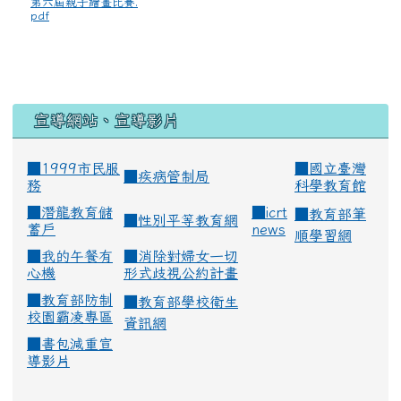
第六屆親子繪畫比賽.
pdf
宣導網站、宣導影片
■1999市民服
■
國立臺灣
■
疾病管制局
務
科學教育館
■
潛龍教育儲
■
icrt
■
教育部筆
■
性別平等教育網
蓄戶
news
順學習網
■
我的午餐有
■
消除對婦女一切
心機
形式歧視公約計畫
■
教育部防制
■
教育部學校衛生
校園霸凌專區
資訊網
■
書包減重宣
導影片