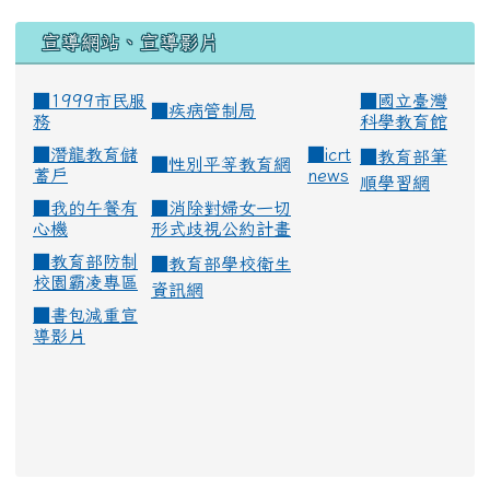
宣導網站、宣導影片
■1999市民服
■
國立臺灣
■
疾病管制局
務
科學教育館
■
潛龍教育儲
■
icrt
■
教育部筆
■
性別平等教育網
蓄戶
news
順學習網
■
我的午餐有
■
消除對婦女一切
心機
形式歧視公約計畫
■
教育部防制
■
教育部學校衛生
校園霸凌專區
資訊網
■
書包減重宣
導影片