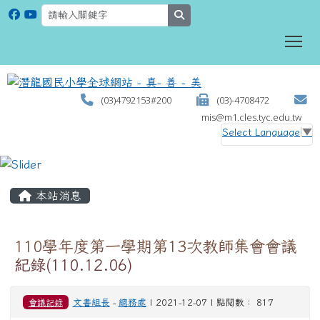
search
To
(03)4792153#200
(03)-4708472
mis@m1.cles.tyc.edu.tw
Select Language
▼
:::
本站消息
110學年度第一學期第13次教師集會會議
紀錄(110.12.06)
會議記錄
文書組長
-
總務處
| 2021-12-07 | 點閱數： 817