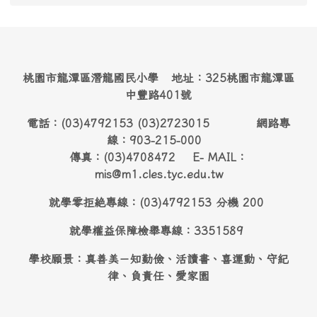
桃園市龍潭區潛龍國民小學 地址：325桃園市龍潭區
中豐路401號
電話：(03)4792153 (03)2723015 網路專
線：903-215-000
傳真：(03)4708472 E- MAIL：
mis@m1.cles.tyc.edu.tw
就學零拒絶專線：(03)4792153 分機 200
就學權益保障檢舉專線：3351589
學校願景：真善美－知勤儉、活讀書、喜運動、守紀
律、負責任、愛家園