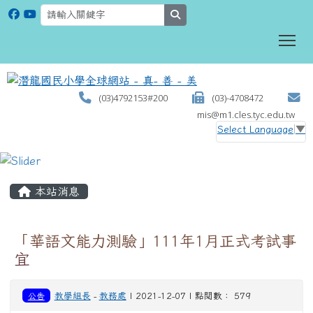
search
To
(03)4792153#200
(03)-4708472
mis@m1.cles.tyc.edu.tw
Select Language
▼
:::
本站消息
「華語文能力測驗」111年1月正式考試事
宜
公告
教學組長
-
教務處
| 2021-12-07 | 點閱數： 579