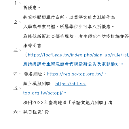
１、
折優惠。
若策略聯盟單位系所，以華語文能力測驗作為
２、
入學或畢業門檻，所屬學位生可享八折優惠。
為降低新冠肺炎傳染風險，考生須配合防疫措施並簽
康聲明書
三、
（
https://tocfl.edu.tw/index.php/sign_up/rule/l
惠請提醒考生留意該會官網最新公告及電郵通知。
四、
報名網址：
https://reg.sc-top.org.tw/。
線上模擬測驗：
https://cbt.sc-
五、
top.org.tw/sctopj/。
檢附2022年臺灣地區「華語文能力測驗」考
六、
試日程表1份