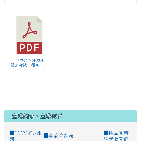
1) 「華語文能力測
驗」考試日程表.pdf
宣導網站、宣導影片
■1999市民服
■
國立臺灣
■
疾病管制局
務
科學教育館