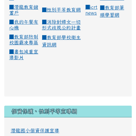
■
潛龍教育儲
■
icrt
■
教育部筆
■
性別平等教育網
蓄戶
news
順學習網
■
我的午餐有
■
消除對婦女一切
心機
形式歧視公約計畫
■
教育部防制
■
教育部學校衛生
校園霸凌專區
資訊網
■
書包減重宣
導影片
:::
個資保護、性別平等宣導網
潛龍國小個資保護宣導