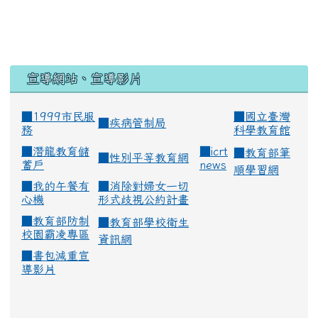
宣導網站、宣導影片
■1999市民服
■
國立臺灣
■
疾病管制局
務
科學教育館
■
潛龍教育儲
■
icrt
■
教育部筆
■
性別平等教育網
蓄戶
news
順學習網
■
我的午餐有
■
消除對婦女一切
心機
形式歧視公約計畫
■
教育部防制
■
教育部學校衛生
校園霸凌專區
資訊網
■
書包減重宣
導影片