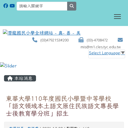
search
To
(03)4792153#200
(03)-4708472
mis@m1.cles.tyc.edu.tw
Select Language
▼
:::
本站消息
東華大學110年度國民小學暨中等學校
「語文領域本土語文原住民族語文專長學
士後教育學分班」招生