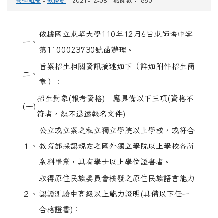
教學組長
-
教務處
| 2021-12-08 | 點閱數： 660
依據國立東華大學110年12月6日東師培中字
一、
第1100023730號函辦理。
旨案招生相關資訊摘述如下（詳如附件招生簡
二、
章）：
招生對象(報考資格)：應具備以下三項(資格不
(一)
符者，恕不退還報名文件)
公立或立案之私立獨立學院以上學校，或符合
１、
教育部採認規定之國外獨立學院以上學校各所
系科畢業，具有學士以上學位證書者。
取得原住民族委員會核發之原住民族語言能力
２、
認證測驗中高級以上能力證明(具備以下任一
合格證書)：