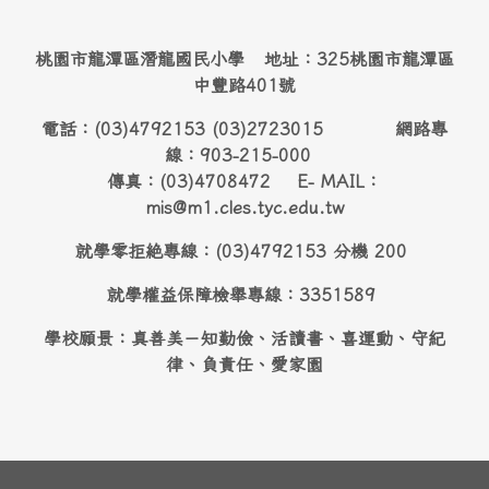
桃園市龍潭區潛龍國民小學 地址：325桃園市龍潭區
中豐路401號
電話：(03)4792153 (03)2723015 網路專
線：903-215-000
傳真：(03)4708472 E- MAIL：
mis@m1.cles.tyc.edu.tw
就學零拒絶專線：(03)4792153 分機 200
就學權益保障檢舉專線：3351589
學校願景：真善美－知勤儉、活讀書、喜運動、守紀
律、負責任、愛家園