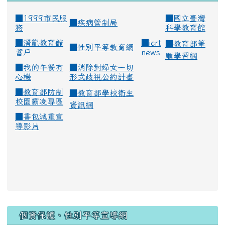
■1999市民服
■
國立臺灣
■
疾病管制局
務
科學教育館
■
潛龍教育儲
■
icrt
■
教育部筆
■
性別平等教育網
蓄戶
news
順學習網
■
我的午餐有
■
消除對婦女一切
心機
形式歧視公約計畫
■
教育部防制
■
教育部學校衛生
校園霸凌專區
資訊網
■
書包減重宣
導影片
:::
個資保護、性別平等宣導網