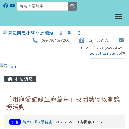
search
To
(03)4792153#200
(03)-4708472
mis@m1.cles.tyc.edu.tw
Select Language
▼
:::
本站消息
「用寵愛記錄生命篇章」校園動物故事競
賽活動
公告
衛生組長
-
學務處
| 2021-12-13 | 點閱數： 636