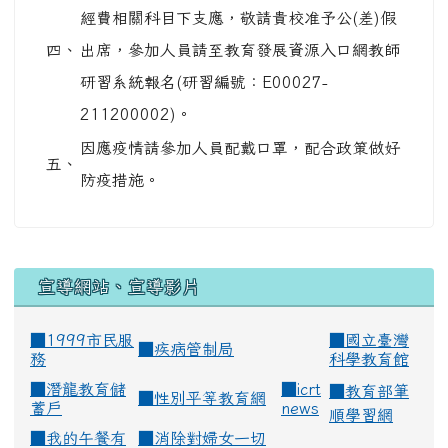
經費相關科目下支應，敬請貴校准予公(差)假
四、
出席，參加人員請至教育發展資源入口網教師
研習系統報名(研習編號：E00027-
211200002)。
因應疫情請參加人員配戴口罩，配合政策做好
五、
防疫措施。
宣導網站、宣導影片
■1999市民服
■
國立臺灣
■
疾病管制局
務
科學教育館
■
潛龍教育儲
■
icrt
■
教育部筆
■
性別平等教育網
蓄戶
news
順學習網
■
我的午餐有
■
消除對婦女一切