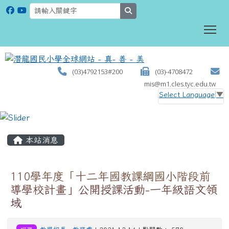
search
To
(03)4792153#200
(03)-4708472
mis@m1.cles.tyc.edu.tw
Select Language
▼
:::
本站消息
110學年度「十二年國教課綱國小階段前
導學校計畫」公開授課活動-一年級語文領
域