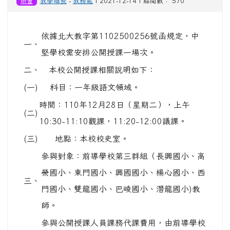
研習
教學組長
-
教務處
| 2021-12-14 | 點閱數： 570
依據北大教字第1102500256號函規定，中
一、
堅學校需安排公開授課一場次。
二、
本校公開授課相關說明如下：
(一)
科目：一年級語文領域。
時間：110年12月28日（星期二），上午
(二)
10:30-11:10觀課，11:20-12:00議課。
(三)
地點：本校校史室。
參與對象：前導學校第三群組（長興國小、高
榮國小、東門國小、興國國小、楊心國小、西
三、
門國小、雙龍國小、巴崚國小、潛龍國小)教
師。
參與公開授課人員課務代課費用，由前導學校