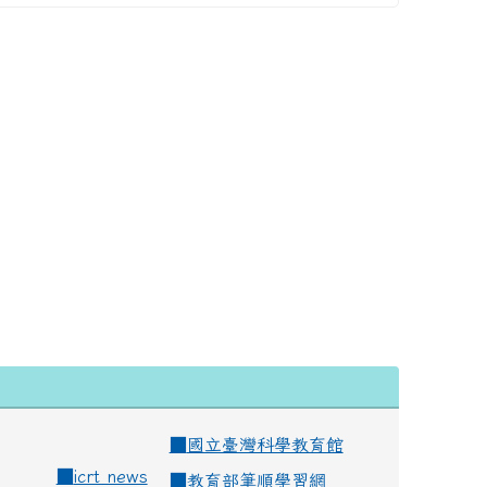
■
國立臺灣科學教育館
■
icrt news
■
教育部筆順學習網