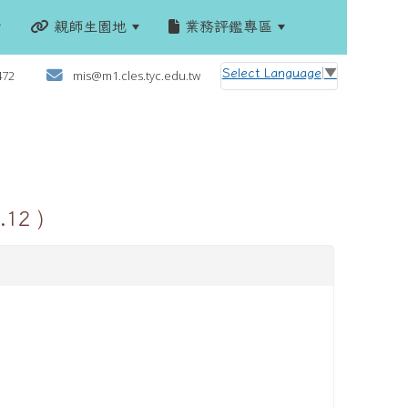
親師生園地
業務評鑑專區
:::
Select Language
▼
472
mis@m1.cles.tyc.edu.tw
2 )