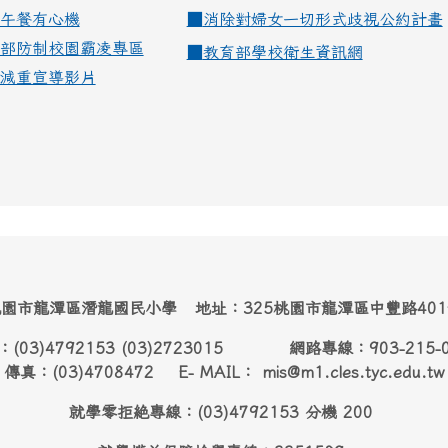
午餐有心機
■
消除對婦女一切形式歧視公約計畫
部防制校園霸凌專區
■
教育部學校衛生資訊網
減重宣導影片
園市龍潭區潛龍國民小學 地址：325桃園市龍潭區中豐路40
：(03)4792153 (03)2723015 網路專線：903-215-
傳真：(03)4708472 E- MAIL： mis@m1.cles.tyc.edu.tw
就學零拒絶專線：(03)4792153 分機 200