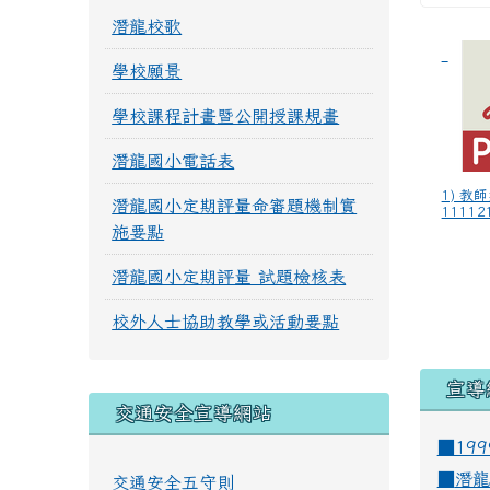
潛龍校歌
學校願景
學校課程計畫暨公開授課規畫
潛龍國小電話表
1) 教
潛龍國小定期評量命審題機制實
111121
施要點
潛龍國小定期評量 試題檢核表
校外人士協助教學或活動要點
宣導
交通安全宣導網站
■19
■
潛龍
交通安全五守則