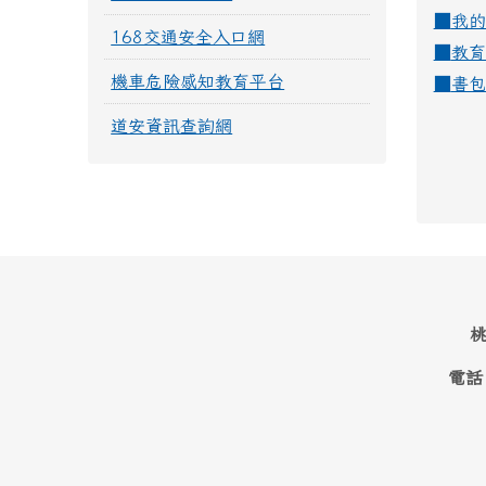
■
我的
168交通安全入口網
■
教育
機車危險感知教育平台
■
書包
道安資訊查詢網
桃
電話