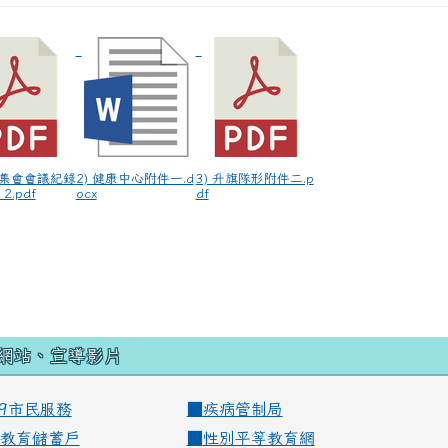
師集會會議紀錄
2) 健康中心附件一.d
3) 升旗隊形附件二.p
2.pdf
ocx
df
網站、宣導影片
99市民服務
■
疾病管制局
教育儲蓄戶
■
性別平等教育網