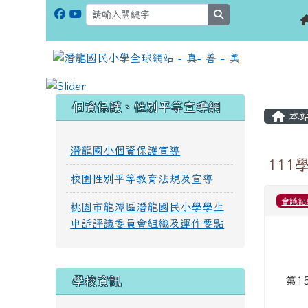
search
:::
:::
個資保護、性別平等宣導網
本
潛龍國小個資保護宣導
111
校園性別平等教育法規及宣導
會議記
桃園市龍潭區潛龍國民小學學生
申訴評議委員會組織及運作要點
學校資訊
第1