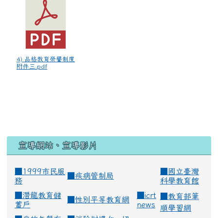
4) 品格教育榮譽制度
附件三.pdf
宣導網站、宣導影片
■1999市民服
■
國立臺灣
■
疾病管制局
務
科學教育館
■
潛龍教育儲
■
icrt
■
教育部筆
■
性別平等教育網
蓄戶
news
順學習網