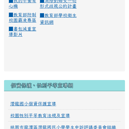
■
我的午餐有
■
消除對婦女一切
心機
形式歧視公約計畫
■
教育部防制
■
教育部學校衛生
校園霸凌專區
資訊網
■
書包減重宣
導影片
:::
個資保護、性別平等宣導網
潛龍國小個資保護宣導
校園性別平等教育法規及宣導
桃園市龍潭區潛龍國民小學學生申訴評議委員會組織