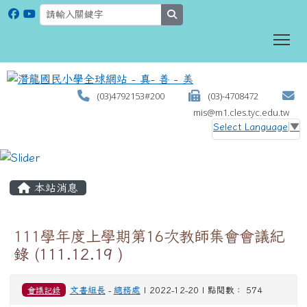
search
To
(03)4792153#200
(03)-4708472
mis@m1.cles.tyc.edu.tw
Select Language
▼
:::
本站消息
111學年度上學期第16次教師集會會議紀
錄 (111.12.19 )
會議記錄
文書組長
-
總務處
| 2022-12-20 | 點閱數： 574