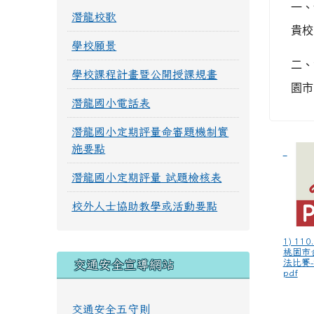
一、
潛龍校歌
貴校
學校願景
二、
學校課程計畫暨公開授課規畫
園市
潛龍國小電話表
潛龍國小定期評量命審題機制實
施要點
潛龍國小定期評量 試題檢核表
校外人士協助教學或活動要點
1) 11
桃園市
法比賽-
交通安全宣導網站
pdf
交通安全五守則