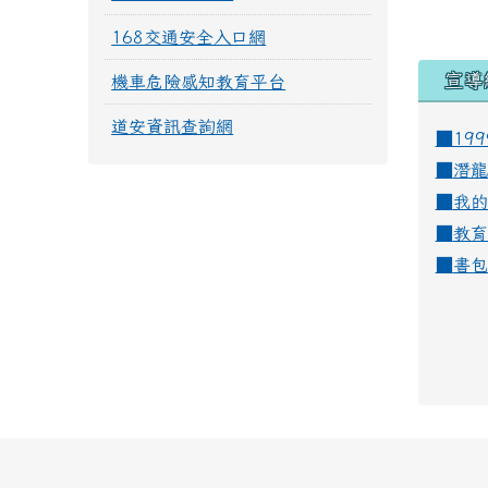
168交通安全入口網
宣導
機車危險感知教育平台
道安資訊查詢網
■19
■
潛龍
■
我的
■
教育
■
書包