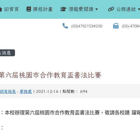
回首頁
課程計畫
潛龍愛閱讀
公務連結
(03)4792153#200
(03)-4708
站消息
 第六屆桃園市合作教育盃書法比賽
訓育組長
-
學務處
| 2021-12-16 | 點閱數： 694
：
本校辦理第六屆桃園市合作教育盃書法比賽，敬請各校踴
躍
：