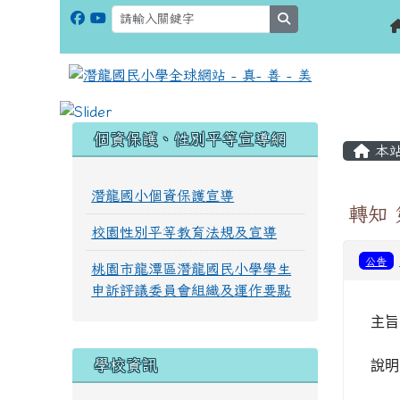
search
:::
:::
個資保護、性別平等宣導網
本
潛龍國小個資保護宣導
轉知
校園性別平等教育法規及宣導
公告
桃園市龍潭區潛龍國民小學學生
申訴評議委員會組織及運作要點
主旨
學校資訊
說明