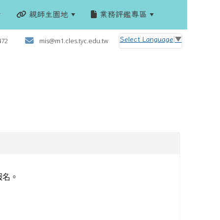
親師生園地
業務評鑑專區
:::
Select Language
▼
472
mis@m1.cles.tyc.edu.tw
報名。