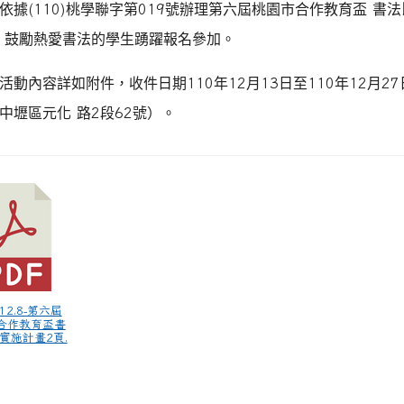
依據
(110)
桃學聯字第
019
號辦理第六屆桃園市合作教育盃
書法
鼓勵熱愛書法的學生踴躍報名參加。
活動內容詳如附件，收件日期
110
年
12
月
13
日至
110
年
12
月
27
中壢區元化
路
2
段
62
號）。
0.12.8-第六屆
合作教育盃書
實施計畫2頁.