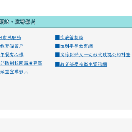
網站、宣導影片
99市民服務
■
疾病管制局
教育儲蓄戶
■
性別平等教育網
午餐有心機
■
消除對婦女一切形式歧視公約計畫
部防制校園霸凌專區
■
教育部學校衛生資訊網
減重宣導影片