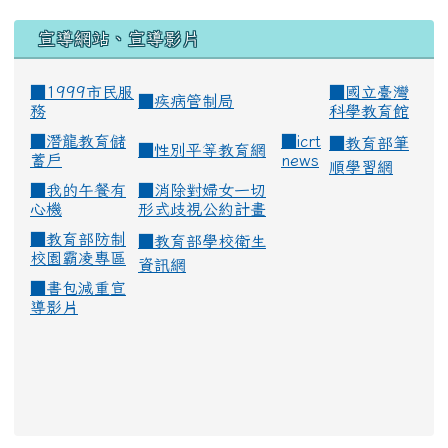
宣導網站、宣導影片
■1999市民服
■
國立臺灣
■
疾病管制局
務
科學教育館
■
潛龍教育儲
■
icrt
■
教育部筆
■
性別平等教育網
蓄戶
news
順學習網
■
我的午餐有
■
消除對婦女一切
心機
形式歧視公約計畫
■
教育部防制
■
教育部學校衛生
校園霸凌專區
資訊網
■
書包減重宣
導影片