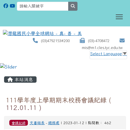
search
To
(03)4792153#200
(03)-4708472
mis@m1.cles.tyc.edu.tw
Select Language
▼
:::
本站消息
111學年度上學期期末校務會議紀錄 (
112.01.11 )
會議記錄
文書組長
-
總務處
| 2023-01-12 | 點閱數： 462