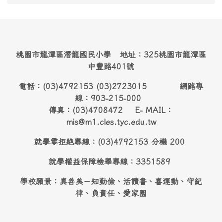
桃園市龍潭區潛龍國民小學 地址：325桃園市龍潭區
中豐路401號
電話：(03)4792153 (03)2723015 網路專
線：903-215-000
傳真：(03)4708472 E- MAIL：
mis@m1.cles.tyc.edu.tw
就學零拒絶專線：(03)4792153 分機 200
就學權益保障檢舉專線：3351589
學校願景：真善美－知勤儉、活讀書、喜運動、守紀
律、負責任、愛家園