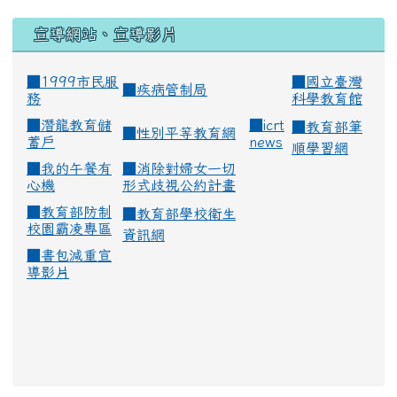
宣導網站、宣導影片
■1999市民服
■
國立臺灣
■
疾病管制局
務
科學教育館
■
潛龍教育儲
■
icrt
■
教育部筆
■
性別平等教育網
蓄戶
news
順學習網
■
我的午餐有
■
消除對婦女一切
心機
形式歧視公約計畫
■
教育部防制
■
教育部學校衛生
校園霸凌專區
資訊網
■
書包減重宣
導影片