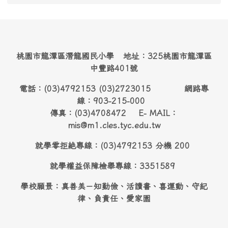
桃園市龍潭區潛龍國民小學 地址：325桃園市龍潭區
中豐路401號
電話：(03)4792153 (03)2723015 網路專
線：903-215-000
傳真：(03)4708472 E- MAIL：
mis@m1.cles.tyc.edu.tw
就學零拒絶專線：(03)4792153 分機 200
就學權益保障檢舉專線：3351589
學校願景：真善美－知勤儉、活讀書、喜運動、守紀
律、負責任、愛家園