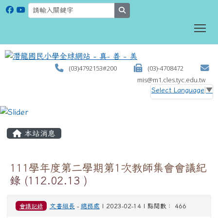
search
To
(03)4792153#200
(03)-4708472
mis@m1.cles.tyc.edu.tw
Select Language
▼
:::
本站消息
111學年度第二學期第1次教師集會會議紀
錄 (112.02.13 )
會議記錄
文書組長
-
總務處
| 2023-02-14 | 點閱數： 466