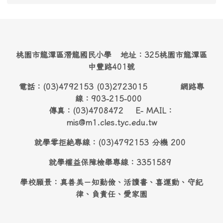
桃園市龍潭區潛龍國民小學 地址：325桃園市龍潭區
中豐路401號
電話：(03)4792153 (03)2723015 網路專
線：903-215-000
傳真：(03)4708472 E- MAIL：
mis@m1.cles.tyc.edu.tw
就學零拒絶專線：(03)4792153 分機 200
就學權益保障檢舉專線：3351589
學校願景：真善美－知勤儉、活讀書、喜運動、守紀
律、負責任、愛家園