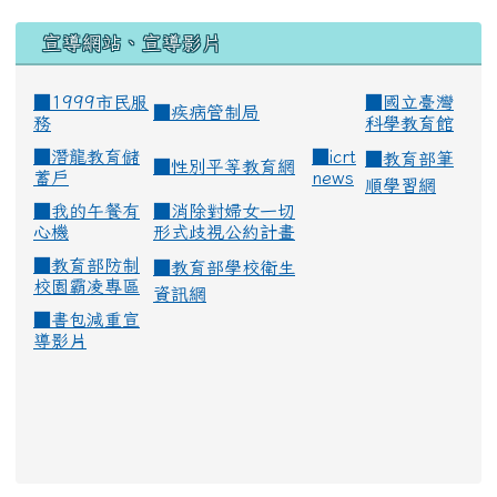
宣導網站、宣導影片
■1999市民服
■
國立臺灣
■
疾病管制局
務
科學教育館
■
潛龍教育儲
■
icrt
■
教育部筆
■
性別平等教育網
蓄戶
news
順學習網
■
我的午餐有
■
消除對婦女一切
心機
形式歧視公約計畫
■
教育部防制
■
教育部學校衛生
校園霸凌專區
資訊網
■
書包減重宣
導影片