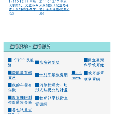
1) 110.12.17-中原
2) 110.12.17-中原
大學開設「兒童冬令
大學開設「兒童冬令
營」系列課程-簡章1.
營」系列課程-簡章2.
jpg
jpg
宣導網站、宣導影片
■1999市民服
■
國立臺灣
■
疾病管制局
務
科學教育館
■
潛龍教育儲
■
icrt
■
教育部筆
■
性別平等教育網
蓄戶
news
順學習網
■
我的午餐有
■
消除對婦女一切
心機
形式歧視公約計畫
■
教育部防制
■
教育部學校衛生
校園霸凌專區
資訊網
■
書包減重宣