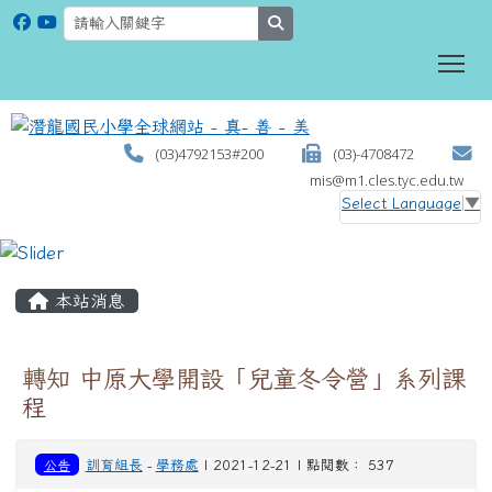
search
To
(03)4792153#200
(03)-4708472
mis@m1.cles.tyc.edu.tw
Select Language
▼
:::
本站消息
轉知 中原大學開設「兒童冬令營」系列課
程
公告
訓育組長
-
學務處
| 2021-12-21 | 點閱數： 537