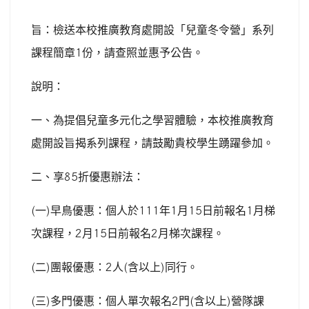
旨：檢送本校推廣教育處開設「兒童冬令營」系列
課程簡章
1
份，請查照並惠予公告。
說明：
一、為提倡兒童多元化之學習體驗，本校推廣教育
處開設旨揭系列課程，請鼓勵貴校學生踴躍參加。
二、享
85
折優惠辦法：
(
一
)
早鳥優惠：個人於
111
年
1
月
15
日前報名
1
月梯
次課程，
2
月
15
日前報名
2
月梯次課程。
(
二
)
團報優惠：
2
人
(
含以上
)
同行。
(
三
)
多門優惠：個人單次報名
2
門
(
含以上
)
營隊課