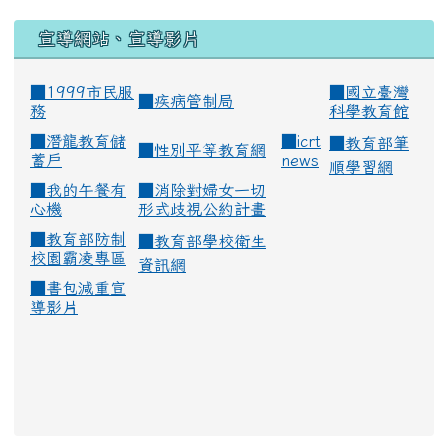
宣導網站、宣導影片
■1999市民服
■
國立臺灣
■
疾病管制局
務
科學教育館
■
潛龍教育儲
■
icrt
■
教育部筆
■
性別平等教育網
蓄戶
news
順學習網
■
我的午餐有
■
消除對婦女一切
心機
形式歧視公約計畫
■
教育部防制
■
教育部學校衛生
校園霸凌專區
資訊網
■
書包減重宣
導影片