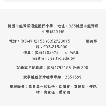
桃園市龍潭區潛龍國民小學 地址：325桃園市龍潭區
中豐路401號
電話：(03)4792153 (03)2723015 網路專
線：903-215-000
傳真：(03)4708472 E- MAIL：
mis@m1.cles.tyc.edu.tw
就學零拒絶專線：(03)4792153 分機 200
就學權益保障檢舉專線：3351589
學校願景：真善美－知勤儉、活讀書、喜運動、守紀
律、負責任、愛家園