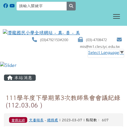
search
To
(03)4792153#200
(03)-4708472
mis@m1.cles.tyc.edu.tw
Select Language
▼
:::
本站消息
111學年度下學期第3次教師集會會議紀錄
(112.03.06 )
會議記錄
文書組長
-
總務處
| 2023-03-07 | 點閱數： 607