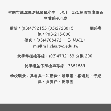
桃園市龍潭區潛龍國民小學 地址：325桃園市龍潭區
中豐路401號
電話：(03)4792153 (03)2723015 網路專
線：903-215-000
傳真：(03)4708472 E- MAIL：
mis@m1.cles.tyc.edu.tw
就學零拒絶專線：(03)4792153 分機 200
就學權益保障檢舉專線：3351589
學校願景：真善美－知勤儉、活讀書、喜運動、守紀
律、負責任、愛家園