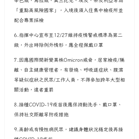
辛巴威、馬拉威、莫三比克、埃及、奈及利亞等為
「重點高風險國家」，入境後須入住集中檢疫所並
配合專案採檢
6.指揮中心宣布至12/27維持疫情警戒標準為第二
級，外出時除例外情形，應全程佩戴口罩
7.因應國際間新變異株Omicron威脅，居家檢疫/隔
離、自主健康管理者，有發燒、呼吸道症狀、腹瀉
等疑似症狀之民眾/工作人員，不得參加跨年大型相
關活動，違者重罰
8.接種COVID-19疫苗後應保持勤洗手、戴口罩、
保持社交距離等防疫措施
9.高齡或有慢性病民眾，建議身體狀況穩定後再接