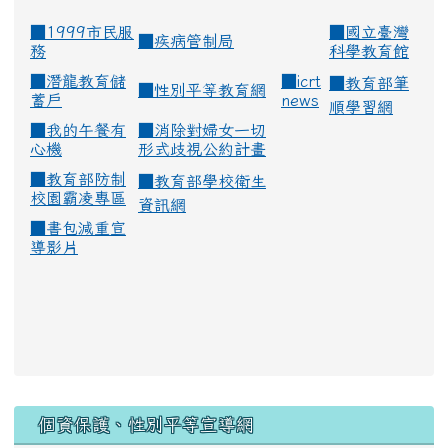
■1999市民服
■
國立臺灣
■
疾病管制局
務
科學教育館
■
潛龍教育儲
■
icrt
■
教育部筆
■
性別平等教育網
蓄戶
news
順學習網
■
我的午餐有
■
消除對婦女一切
心機
形式歧視公約計畫
■
教育部防制
■
教育部學校衛生
校園霸凌專區
資訊網
■
書包減重宣
導影片
:::
個資保護、性別平等宣導網