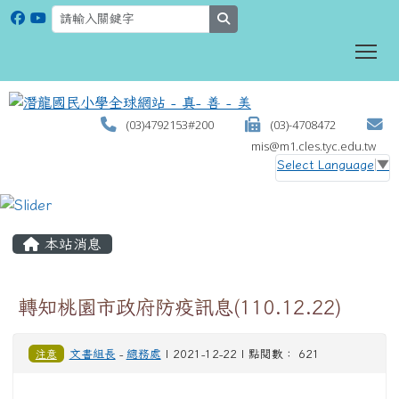
search
To
(03)4792153#200
(03)-4708472
mis@m1.cles.tyc.edu.tw
Select Language
▼
:::
本站消息
轉知桃園市政府防疫訊息(110.12.22)
注意
文書組長
-
總務處
| 2021-12-22 | 點閱數： 621