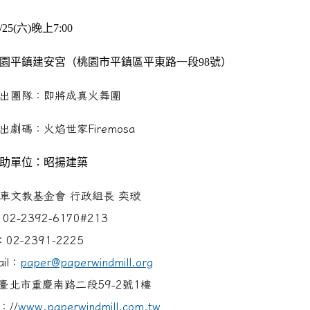
2/25(六)晚上7:00
園平鎮建安宮（桃園市平鎮區平東路一段98號）
出團隊：即將成真火舞團
出劇碼：火焰世家Firemosa
助單位：昭揚建築
車文教基金會
行政組長
奕璇
：
02-2392-6170#213
：
02-2391-2225
il
：
paper@paperwindmill.org
臺北市重慶南路二段
59-2
號
1
樓
：
//
www.paperwindmill.com.
tw