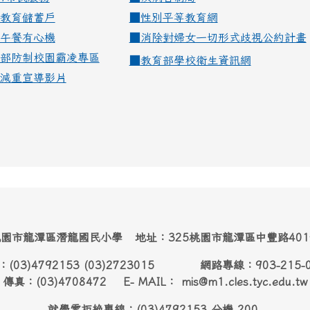
教育儲蓄戶
■
性別平等教育網
午餐有心機
■
消除對婦女一切形式歧視公約計畫
部防制校園霸凌專區
■
教育部學校衛生資訊網
減重宣導影片
園市龍潭區潛龍國民小學 地址：325桃園市龍潭區中豐路40
：(03)4792153 (03)2723015 網路專線：903-215-
傳真：(03)4708472 E- MAIL： mis@m1.cles.tyc.edu.tw
就學零拒絶專線：(03)4792153 分機 200