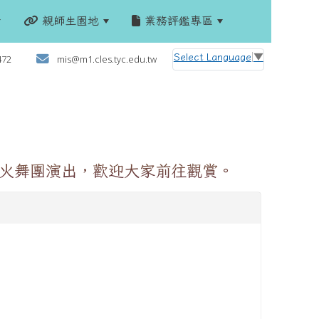
親師生園地
業務評鑑專區
:::
Select Language
▼
472
mis@m1.cles.tyc.edu.tw
將成真火舞團演出，歡迎大家前往觀賞。