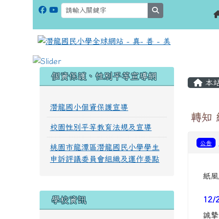
search
:::
:::
個資保護、性別平等宣導網
本
潛龍國小個資保護宣導
轉知 
校園性別平等教育法規及宣導
公告
桃園市龍潭區潛龍國民小學學生
申訴評議委員會組織及運作要點
紙風
學校資訊
12/
誠摯