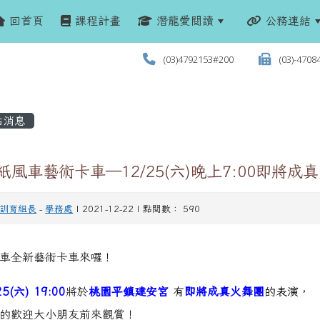
回首頁
課程計畫
潛龍愛閱讀
公務連結
(03)4792153#200
(03)-4708
站消息
紙風車藝術卡車─12/25(六)晚上7:00即
訓育組長
-
學務處
| 2021-12-22 | 點閱數： 590
車全新藝術卡車來囉！
25(六) 19:00
將於
桃園平鎮建安宮
有
即將成真火舞團
的表演
，
的歡迎大小朋友前來觀賞！