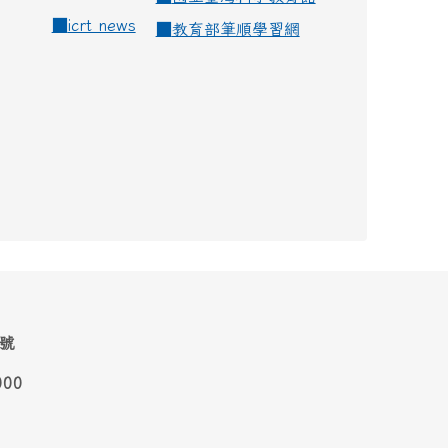
■
icrt news
■
教育部筆順學習網
1號
000