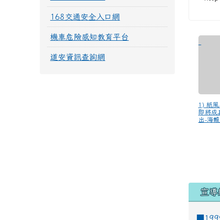
168交通安全入口網
機車危險感知教育平台
道安資訊查詢網
1) 紙
即將成
出-海報.
宣導
■19