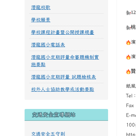
潛龍校歌
1
學校願景
桃
學校課程計畫暨公開授課規畫
演
潛龍國小電話表
演
潛龍國小定期評量命審題機制實
施要點
贊
潛龍國小定期評量 試題檢核表
紙風
校外人士協助教學或活動要點
Tel
Fax
交通安全宣導網站
E-ma
100
交通安全五守則
http