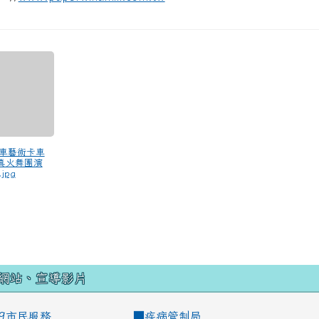
風車藝術卡車
真火舞團演
jpg
網站、宣導影片
99市民服務
■
疾病管制局