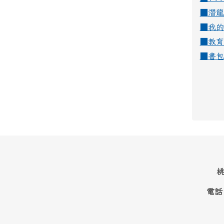
■
潛龍
■
我的
■
教育
■
書包
桃
電話