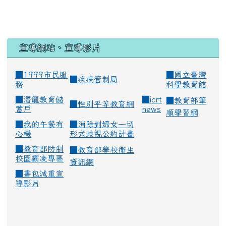
宣導網站、宣導影片
■1999市民服
■
國立臺灣
■
疾病管制局
務
科學教育館
■
潛龍教育儲
■
icrt
■
教育部筆
■
性別平等教育網
蓄戶
news
順學習網
■
我的午餐有
■
消除對婦女一切
心機
形式歧視公約計畫
■
教育部防制
■
教育部學校衛生
校園霸凌專區
資訊網
■
書包減重宣
導影片