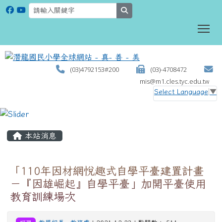
search
To
(03)4792153#200
(03)-4708472
mis@m1.cles.tyc.edu.tw
Select Language
▼
:::
本站消息
「110年因材網悅趣式自學平臺建置計畫
－『因雄崛起』自學平臺」加開平臺使用
教育訓練場次