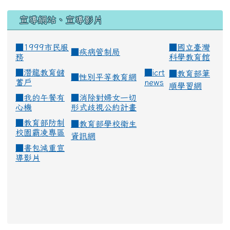
宣導網站、宣導影片
■1999市民服
■
國立臺灣
■
疾病管制局
務
科學教育館
■
潛龍教育儲
■
icrt
■
教育部筆
■
性別平等教育網
蓄戶
news
順學習網
■
我的午餐有
■
消除對婦女一切
心機
形式歧視公約計畫
■
教育部防制
■
教育部學校衛生
校園霸凌專區
資訊網
■
書包減重宣
導影片