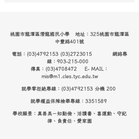
桃園市龍潭區潛龍國民小學 地址：325桃園市龍潭區
中豐路401號
電話：(03)4792153 (03)2723015 網路專
線：903-215-000
傳真：(03)4708472 E- MAIL：
mis@m1.cles.tyc.edu.tw
就學零拒絶專線：(03)4792153 分機 200
就學權益保障檢舉專線：3351589
學校願景：真善美－知勤儉、活讀書、喜運動、守紀
律、負責任、愛家園