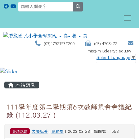
search
To
(03)4792153#200
(03)-4708472
mis@m1.cles.tyc.edu.tw
Select Language
▼
:::
本站消息
111學年度第二學期第6次教師集會會議紀
錄 (112.03.27 )
會議記錄
文書組長
-
總務處
| 2023-03-28 | 點閱數： 558