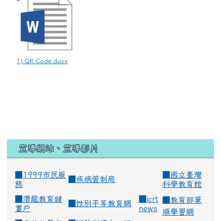
1) QR Code.docx
宣導網站、宣導影片
■1999市民服
■
國立臺灣
■
疾病管制局
務
科學教育館
■
潛龍教育儲
■
icrt
■
教育部筆
■
性別平等教育網
蓄戶
news
順學習網