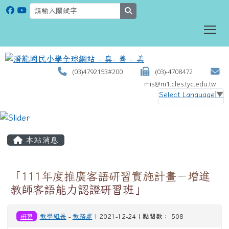
search
To
(03)4792153#200
(03)-4708472
mis@m1.cles.tyc.edu.tw
Select Language
▼
:::
本站消息
「111年度推廣客語研習實施計畫－增進
教師客語能力認證研習班」
研習
教學組長
-
教務處
| 2021-12-24 | 點閱數： 508