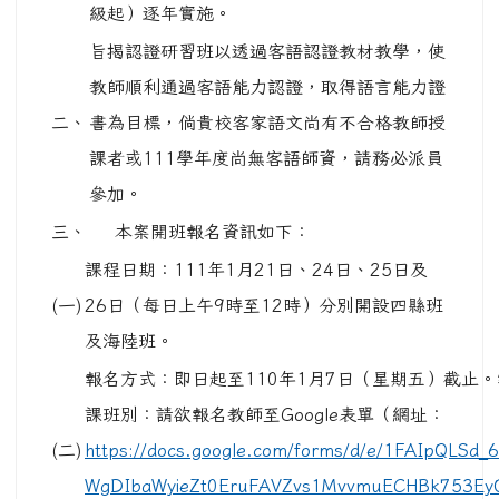
級起）逐年實施。
旨揭認證研習班以透過客語認證教材教學，使
教師順利通過客語能力認證，取得語言能力證
二、
書為目標，倘貴校客家語文尚有不合格教師授
課者或111學年度尚無客語師資，請務必派員
參加。
三、
本案開班報名資訊如下：
課程日期：111年1月21日、24日、25日及
(一)
26日（每日上午9時至12時）分別開設四縣班
及海陸班。
報名方式：即日起至110年1月7日（星期五）截止
課班別：請欲報名教師至Google表單（網址：
(二)
https://docs.google.com/forms/d/e/1FAIpQLSd_
WgDIbaWyieZt0EruFAVZvs1MvvmuECHBk753Ey