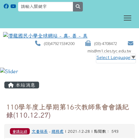
search
To
(03)4792153#200
(03)-4708472
mis@m1.cles.tyc.edu.tw
Select Language
▼
:::
本站消息
110學年度上學期第16次教師集會會議紀
錄(110.12.27)
會議記錄
文書組長
-
總務處
| 2021-12-28 | 點閱數： 593