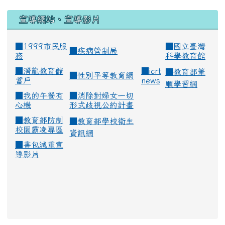
宣導網站、宣導影片
■1999市民服
■
國立臺灣
■
疾病管制局
務
科學教育館
■
潛龍教育儲
■
icrt
■
教育部筆
■
性別平等教育網
蓄戶
news
順學習網
■
我的午餐有
■
消除對婦女一切
心機
形式歧視公約計畫
■
教育部防制
■
教育部學校衛生
校園霸凌專區
資訊網
■
書包減重宣
導影片