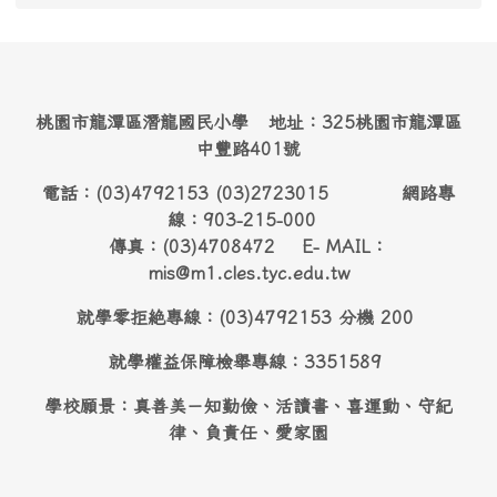
桃園市龍潭區潛龍國民小學 地址：325桃園市龍潭區
中豐路401號
電話：(03)4792153 (03)2723015 網路專
線：903-215-000
傳真：(03)4708472 E- MAIL：
mis@m1.cles.tyc.edu.tw
就學零拒絶專線：(03)4792153 分機 200
就學權益保障檢舉專線：3351589
學校願景：真善美－知勤儉、活讀書、喜運動、守紀
律、負責任、愛家園