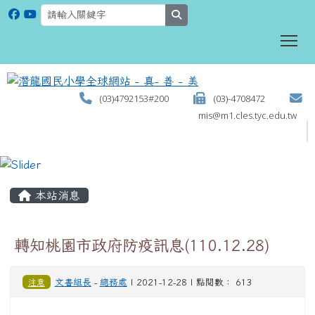
search
To
(03)4792153#200
(03)-4708472
mis@m1.cles.tyc.edu.tw
:::
本站消息
轉知桃園市政府防疫訊息(110.12.28)
注意
文書組長
-
總務處
| 2021-12-28 | 點閱數： 613