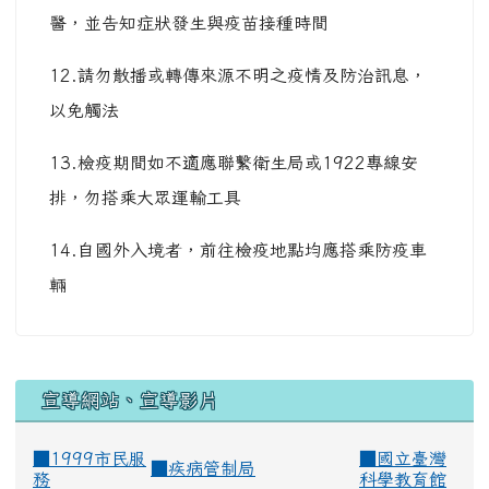
醫，並告知症狀發生與疫苗接種時間
12.請勿散播或轉傳來源不明之疫情及防治訊息，
以免觸法
13.檢疫期間如不適應聯繫衛生局或1922專線安
排，勿搭乘大眾運輸工具
14.自國外入境者，前往檢疫地點均應搭乘防疫車
輛
宣導網站、宣導影片
■1999市民服
■
國立臺灣
■
疾病管制局
務
科學教育館