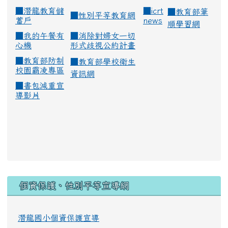
■
潛龍教育儲
■
icrt
■
教育部筆
■
性別平等教育網
蓄戶
news
順學習網
■
我的午餐有
■
消除對婦女一切
心機
形式歧視公約計畫
■
教育部防制
■
教育部學校衛生
校園霸凌專區
資訊網
■
書包減重宣
導影片
:::
個資保護、性別平等宣導網
潛龍國小個資保護宣導