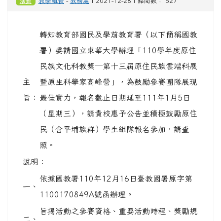
活動
教學組長
-
教務處
| 2021-12-28 | 點閱數： 527
轉知教育部國民及學前教育署（以下簡稱國教
署）委請國立東華大學辦理「110學年度原住
民族文化科教獎─第十三屆原住民族雲端科展
主
暨原生科學家高峰營」，為鼓勵參賽團隊展現
旨：
最佳實力，報名截止日期延至111年1月5日
（星期三），請貴校惠予公告並積極鼓勵原住
民（含平埔族群）學生組隊報名參加，請查
照。
說明：
依據國教署110年12月16日臺教國署原字第
一、
1100170849A號函辦理。
旨揭活動之參賽資格、重要活動時程、獎勵規
二、