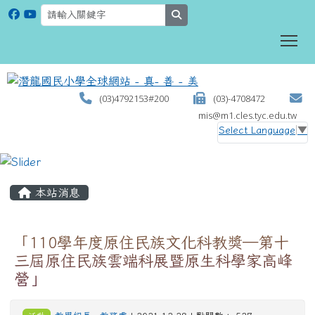
search
To
(03)4792153#200
(03)-4708472
mis@m1.cles.tyc.edu.tw
Select Language
▼
:::
本站消息
「110學年度原住民族文化科教獎─第十
三屆原住民族雲端科展暨原生科學家高峰
營」