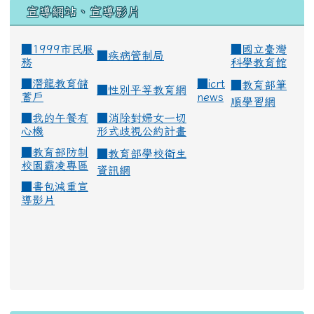
宣導網站、宣導影片
■1999市民服
■
國立臺灣
■
疾病管制局
務
科學教育館
■
潛龍教育儲
■
icrt
■
教育部筆
■
性別平等教育網
蓄戶
news
順學習網
■
我的午餐有
■
消除對婦女一切
心機
形式歧視公約計畫
■
教育部防制
■
教育部學校衛生
校園霸凌專區
資訊網
■
書包減重宣
導影片