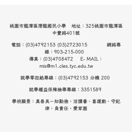
桃園市龍潭區潛龍國民小學 地址：325桃園市龍潭區
中豐路401號
電話：(03)4792153 (03)2723015 網路專
線：903-215-000
傳真：(03)4708472 E- MAIL：
mis@m1.cles.tyc.edu.tw
就學零拒絶專線：(03)4792153 分機 200
就學權益保障檢舉專線：3351589
學校願景：真善美－知勤儉、活讀書、喜運動、守紀
律、負責任、愛家園