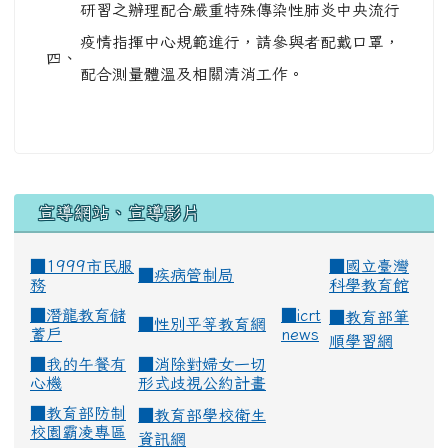
研習之辦理配合嚴重特殊傳染性肺炎中央流行
疫情指揮中心規範進行，請參與者配戴口罩，
四、
配合測量體溫及相關清消工作。
宣導網站、宣導影片
■1999市民服
■
國立臺灣
■
疾病管制局
務
科學教育館
■
潛龍教育儲
■
icrt
■
教育部筆
■
性別平等教育網
蓄戶
news
順學習網
■
我的午餐有
■
消除對婦女一切
心機
形式歧視公約計畫
■
教育部防制
■
教育部學校衛生
校園霸凌專區
資訊網