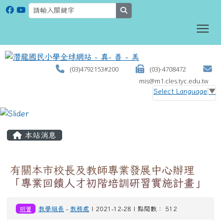
search
To
(03)4792153#200
(03)-4708472
mis@m1.cles.tyc.edu.tw
Select Language
▼
:::
本站消息
有關本市校長及教師專業發展中心辦理
「專業回饋人才初階培訓研習實施計畫」
研習
教學組長
-
教務處
| 2021-12-28 | 點閱數： 512