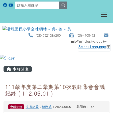
search
To
(03)4792153#200
(03)-4708472
mis@m1.cles.tyc.edu.tw
Select Language
▼
:::
本站消息
111學年度第二學期第10次教師集會會議
紀錄 ( 112.05.01 )
會議記錄
文書組長
-
總務處
| 2023-05-01 | 點閱數： 480