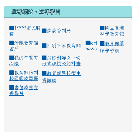
宣導網站、宣導影片
■1999市民服
■
國立臺灣
■
疾病管制局
務
科學教育館
■
潛龍教育儲
■
icrt
■
教育部筆
■
性別平等教育網
蓄戶
news
順學習網
■
我的午餐有
■
消除對婦女一切
心機
形式歧視公約計畫
■
教育部防制
■
教育部學校衛生
校園霸凌專區
資訊網
■
書包減重宣
導影片