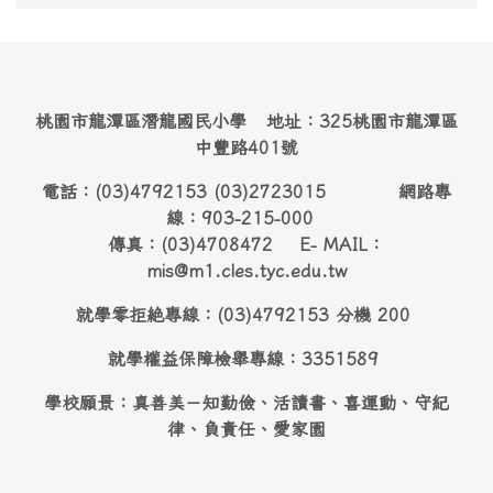
桃園市龍潭區潛龍國民小學 地址：325桃園市龍潭區
中豐路401號
電話：(03)4792153 (03)2723015 網路專
線：903-215-000
傳真：(03)4708472 E- MAIL：
mis@m1.cles.tyc.edu.tw
就學零拒絶專線：(03)4792153 分機 200
就學權益保障檢舉專線：3351589
學校願景：真善美－知勤儉、活讀書、喜運動、守紀
律、負責任、愛家園