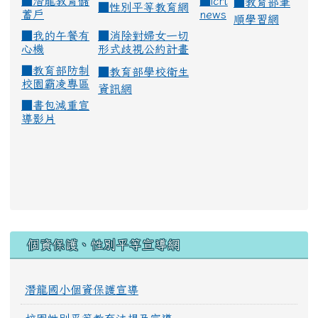
■
潛龍教育儲
■
icrt
■
教育部筆
■
性別平等教育網
蓄戶
news
順學習網
■
我的午餐有
■
消除對婦女一切
心機
形式歧視公約計畫
■
教育部防制
■
教育部學校衛生
校園霸凌專區
資訊網
■
書包減重宣
導影片
:::
個資保護、性別平等宣導網
潛龍國小個資保護宣導