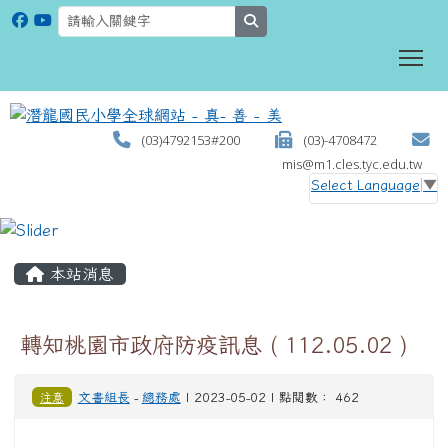
search
To
(03)4792153#200
(03)-4708472
mis@m1.cles.tyc.edu.tw
Select Language
▼
:::
本站消息
轉知桃園市政府防疫訊息 ( 112.05.02 )
注意
文書組長
-
總務處
| 2023-05-02 | 點閱數： 462