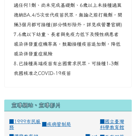
過任何1劑、尚未完成基礎劑、6歲以上未接種過莫
德納BA.4/5次世代疫苗民眾，無論之前打幾劑，間
隔3個月都可接種(部分情形除外，詳見疾管署官網)
7.6歲以下幼童、長者與免疫力低下及慢性病患者
感染併發重症機率高，鼓勵接種疫苗追加劑，降低
感染併發重症風險
8.已接種高端疫苗有出國需求民眾，可接種1-3劑
我國核准之COVID-19疫苗
宣導網站、宣導影片
■1999市民服
■
國立臺灣
■
疾病管制局
務
科學教育館