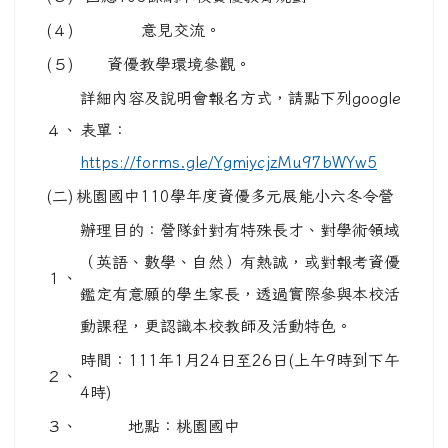
(４)
意見交流。
(５)
資優教學環境參觀。
詳細內容及說明會報名方式，請點下列google
４、
表單：
https://forms.gle/YgmiycjzMu97bWYw5
(二)
桃園國中110學年度資優多元展能小六冬令營
辦理目的：營隊針對有特殊長才、對學術領域
（英語、數學、自然）有熱誠，或對報考資優
１、
鑑定有意願的學生家長，透過實際參與本校活
動課程，更認識本校教師及活動特色。
時間：111年1月24日至26日(上午9時到下午
２、
4時)
３、
地點：桃園國中