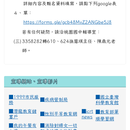
詳細內容及報名資料填寫，請點下列google表
４、
單：
https://forms.gle/gcb48MvZ2ANGbe5J8
若有任何疑問，請洽桃園國中輔導室：
(三)
3358282轉610、624孫慧琪主任、陳鼎元老
師。
宣導網站、宣導影片
■1999市民服
■
國立臺灣
■
疾病管制局
務
科學教育館
■
潛龍教育儲
■
icrt
■
教育部筆
■
性別平等教育網
蓄戶
news
順學習網
■
我的午餐有
■
消除對婦女一切