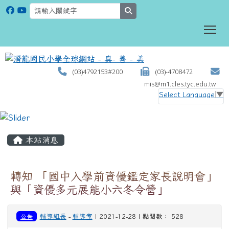
search
To
(03)4792153#200
(03)-4708472
mis@m1.cles.tyc.edu.tw
Select Language
▼
:::
本站消息
轉知 「國中入學前資優鑑定家長說明會」
與「資優多元展能小六冬令營」
公告
輔導組長
-
輔導室
| 2021-12-28 | 點閱數： 528