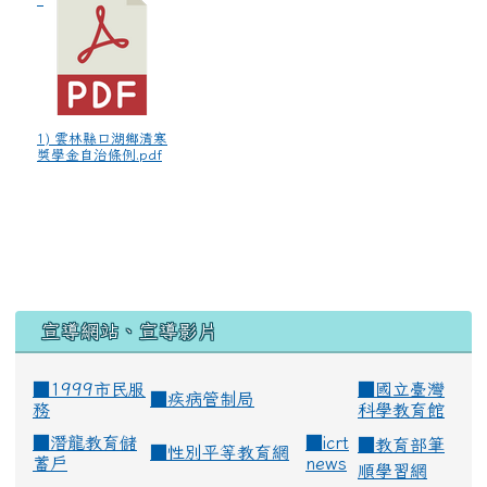
1) 雲林縣口湖鄉清寒
獎學金自治條例.pdf
宣導網站、宣導影片
■1999市民服
■
國立臺灣
■
疾病管制局
務
科學教育館
■
潛龍教育儲
■
icrt
■
教育部筆
■
性別平等教育網
蓄戶
news
順學習網