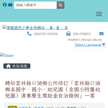
search
To
(03)4792153#200
(03)-4708472
mis@m1.cles.tyc.edu.tw
Select Language
▼
:::
本站消息
轉知雲林縣口湖鄉公所修訂「雲林縣口湖
鄉各國中、國小、幼兒園（含國小附屬幼
兒園）清寒學生獎助金自治條例」一案