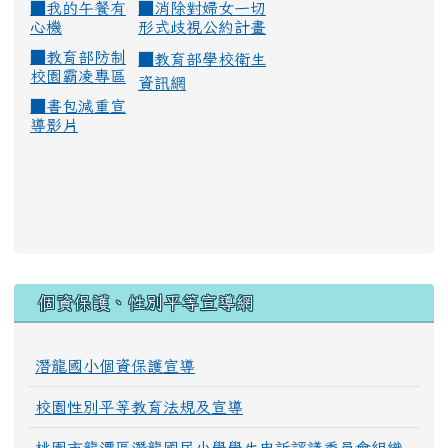
■
我的午餐有
■
消除對婦女一切
心機
形式歧視公約計畫
■
教育部防制
■
教育部學校衛生
校園霸凌專區
資訊網
■
書包減重宣
導影片
:::
個資保護、性別平等宣導網
潛龍國小個資保護宣導
校園性別平等教育法規及宣導