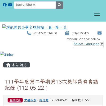
search
To
(03)4792153#200
(03)-4708472
mis@m1.cles.tyc.edu.tw
Select Language
▼
:::
本站消息
111學年度第二學期第13次教師集會會議
紀錄 (112.05.22 )
會議記錄
文書組長
-
總務處
| 2023-05-23 | 點閱數： 553