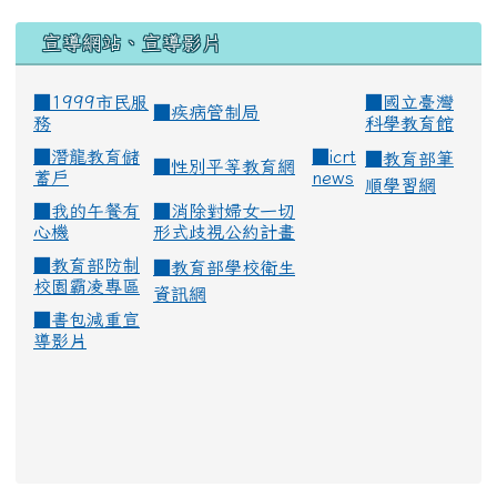
宣導網站、宣導影片
■1999市民服
■
國立臺灣
■
疾病管制局
務
科學教育館
■
潛龍教育儲
■
icrt
■
教育部筆
■
性別平等教育網
蓄戶
news
順學習網
■
我的午餐有
■
消除對婦女一切
心機
形式歧視公約計畫
■
教育部防制
■
教育部學校衛生
校園霸凌專區
資訊網
■
書包減重宣
導影片