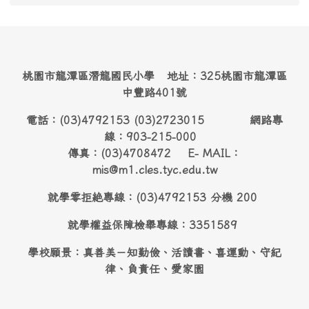
桃園市龍潭區潛龍國民小學 地址：325桃園市龍潭區
中豐路401號
電話：(03)4792153 (03)2723015 網路專
線：903-215-000
傳真：(03)4708472 E- MAIL：
mis@m1.cles.tyc.edu.tw
就學零拒絶專線：(03)4792153 分機 200
就學權益保障檢舉專線：3351589
學校願景：真善美－知勤儉、活讀書、喜運動、守紀
律、負責任、愛家園