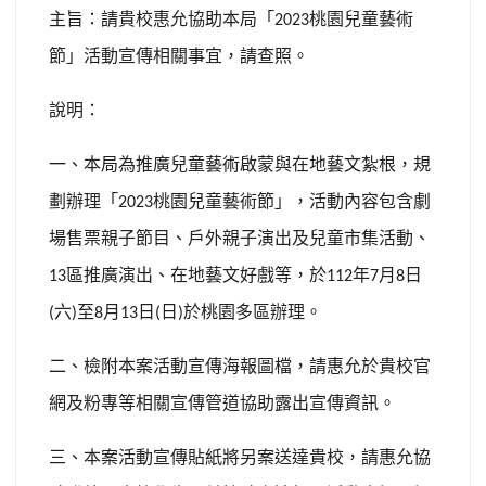
主旨：請貴校惠允協助本局「
桃園兒童藝術
2023
節」活動宣傳相關事宜，請查照。
說明：
一、本局為推廣兒童藝術啟蒙與在地藝文紮根，規
劃辦理「
桃園兒童藝術節」，活動內容包含劇
2023
場售票親子節目、戶外親子演出及兒童市集活動、
區推廣演出、在地藝文好戲等，於
年
月
日
13
112
7
8
六
至
月
日
日
於桃園多區辦理。
(
)
8
13
(
)
二、檢附本案活動宣傳海報圖檔，請惠允於貴校官
網及粉專等相關宣傳管道協助露出宣傳資訊。
三、本案活動宣傳貼紙將另案送達貴校，請惠允協