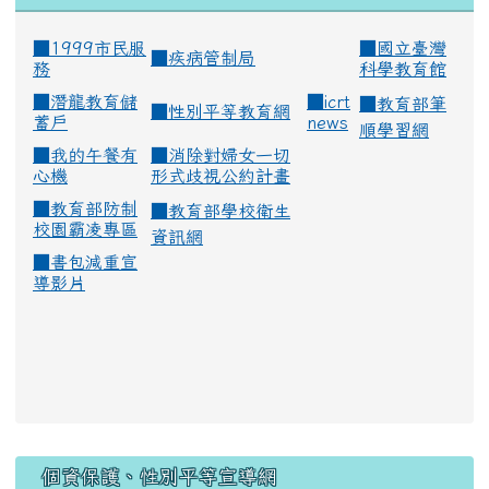
■1999市民服
■
國立臺灣
■
疾病管制局
務
科學教育館
■
潛龍教育儲
■
icrt
■
教育部筆
■
性別平等教育網
蓄戶
news
順學習網
■
我的午餐有
■
消除對婦女一切
心機
形式歧視公約計畫
■
教育部防制
■
教育部學校衛生
校園霸凌專區
資訊網
■
書包減重宣
導影片
:::
個資保護、性別平等宣導網