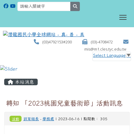
search
To
(03)4792153#200
(03)-4708472
mis@m1.cles.tyc.edu.tw
Select Language
▼
:::
本站消息
轉知 「2023桃園兒童藝術節」活動訊息
活動
訓育組長
-
學務處
| 2023-06-16 | 點閱數： 305