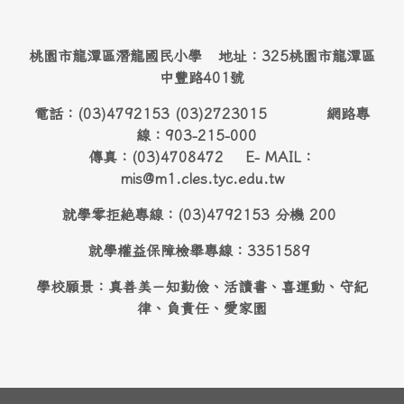
桃園市龍潭區潛龍國民小學 地址：325桃園市龍潭區
中豐路401號
電話：(03)4792153 (03)2723015 網路專
線：903-215-000
傳真：(03)4708472 E- MAIL：
mis@m1.cles.tyc.edu.tw
就學零拒絶專線：(03)4792153 分機 200
就學權益保障檢舉專線：3351589
學校願景：真善美－知勤儉、活讀書、喜運動、守紀
律、負責任、愛家園