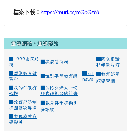
檔案下載：
https://reurl.cc/mGgGzM
宣導網站、宣導影片
■1999市民服
■
國立臺灣
■
疾病管制局
務
科學教育館
■
潛龍教育儲
■
icrt
■
教育部筆
■
性別平等教育網
蓄戶
news
順學習網
■
我的午餐有
■
消除對婦女一切
心機
形式歧視公約計畫
■
教育部防制
■
教育部學校衛生
校園霸凌專區
資訊網
■
書包減重宣
導影片