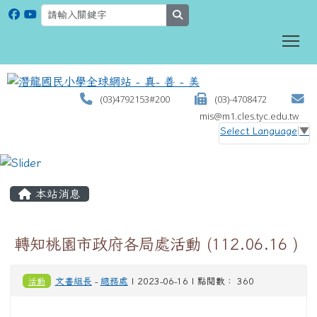
search
To
(03)4792153#200
(03)-4708472
mis@m1.cles.tyc.edu.tw
Select Language
▼
:::
本站消息
轉知桃園市政府各局處活動 (112.06.16 )
活動
文書組長
-
總務處
| 2023-06-16 | 點閱數： 360