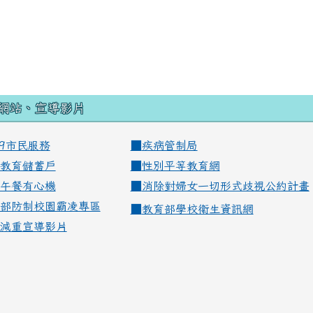
網站、宣導影片
99市民服務
■
疾病管制局
教育儲蓄戶
■
性別平等教育網
午餐有心機
■
消除對婦女一切形式歧視公約計畫
部防制校園霸凌專區
■
教育部學校衛生資訊網
減重宣導影片