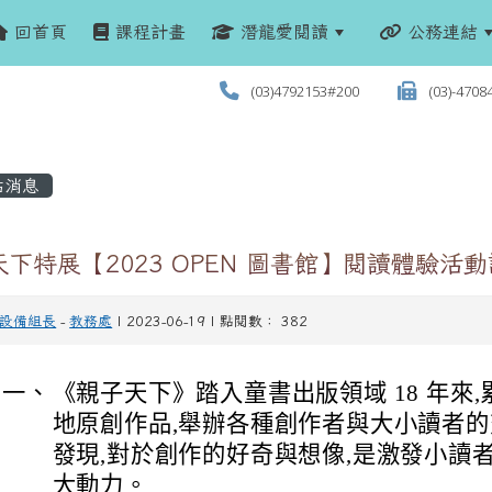
回首頁
課程計畫
潛龍愛閱讀
公務連結
(03)4792153#200
(03)-4708
站消息
下特展【2023 OPEN 圖書館】閱讀體驗活
設備組長
-
教務處
| 2023-06-19 | 點閱數： 382
一、
《親子天下》踏入童書出版領域 18 年來,累
地原創作品,舉辦各種創作者與大小讀者
發現,對於創作的好奇與想像,是激發小讀
大動力。