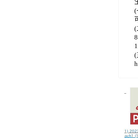
h
1) 202
ach1 (1