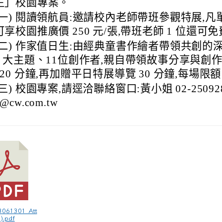
生」校園專案。
(一) 閱讀領航員:邀請校內老師帶班參觀特展,凡單
可享校園推廣價 250 元/張,帶班老師 1 位還
(二) 作家值日生:由經典童書作繪者帶領共創的
8 大主題、11位創作者,親自帶領故事分享與創作,
120 分鐘,再加贈平日特展導覽 30 分鐘,每場限額 
(三) 校園專案,請逕洽聯絡窗口:黃小姐 02-25092800
@cw.com.tw
3061301_Att
).pdf