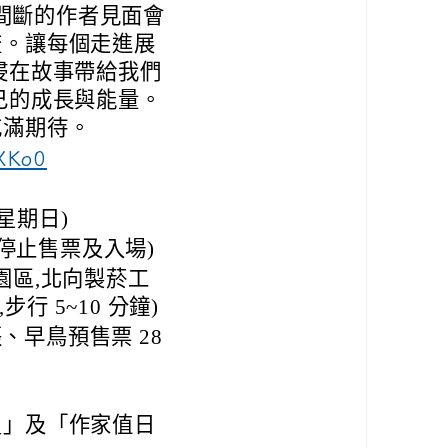
不間斷的作者見面會
流。讓每個走進展
浸在故事帶給我們
己的成長與能量。
充滿期待。
vXKo0
日(星期日)
00 停止售票及入場)
創園區,北向製菸工
行 5~10 分鐘)
/張、早鳥預售票 28
員」及「作家值日