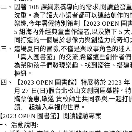
二、
因著 108 課綱素養導向的需求,閱讀益發
沈重。為了讓大小讀者都可以連結創作的
樂趣,今年暑假特別策劃【2023 OPEN 圖
5 組海內外經典童書作繪者,以及旗下 5 
同打造的一個屬於想像力與創造力的奇幻
三、
這場夏日的冒險,不僅是與故事角色的迷人
「真人圖書館」的交流,希望這些創作者們
為幫助孩子們發現樂趣、找到嚮往、搭建
樞紐。
四、
【2023 OPEN 圖書館】特展將於 2023 年 8
月 27 日(日)假台北松山文創園區舉辦。
購票優惠,敬邀 貴校師生共同參與,一起打開
讀,一起進入幸福的世界。
【2023 OPEN 圖書館】閱讀體驗專案
一、 活動說明: