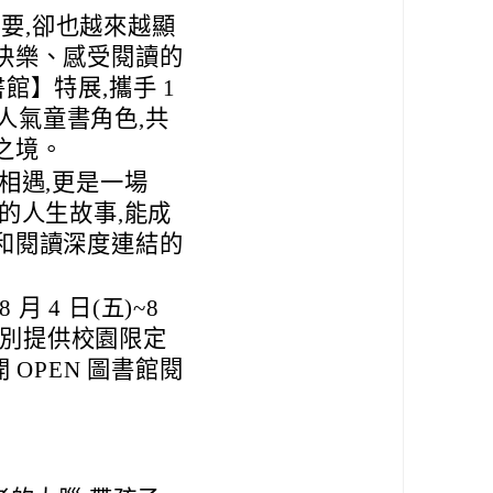
重要,卻也越來越顯
快樂、感受閱讀的
書館】特展,攜手 1
大人氣童書角色,共
之境。
相遇,更是一場
的人生故事,能成
和閱讀深度連結的
 月 4 日(五)~8
特別提供校園限定
 OPEN 圖書館閱