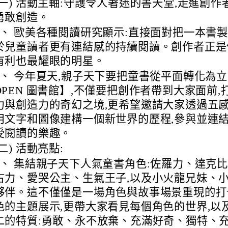
(一) 活動主軸:守護令人著迷的書天堂,走進創作
勇敢創造。
1、 歐美各種閱讀研究顯示:直接面對把一本書製
於兒童讀者更有連結感的持續閱讀。創作者正是
有利也最耀眼的明星。
2、 今年夏天,親子天下要把童書從平面轉化為立
OPEN 圖書館】,不僅要把創作者帶到大家面前
力與創造力的奇幻之境,更希望邀請大家透過五
用文字和圖像建構一個新世界的歷程,參與並連
受閱讀的樂趣。
(二) 活動亮點:
1、 集結親子天下人氣童書角色:佐羅力、達克
古力、愛哭公主、生氣王子,以及小火龍兄妹、
夥伴。這不僅僅是一場角色與故事場景重現的打
色的主題展示,更帶大家看見每個角色的世界,以
二的特質:勇敢、永不放棄、充滿好奇、獨特、