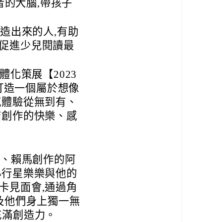
者的大腦,帶孩子
造出來的人,有助
促進少兒閱讀最
體化策展【2023
,打造一個屬於想像
感體驗從無到有、
結創作的快樂、感
比、賴馬創作的阿
小行星樂樂與他的
卡見面會,通過角
及他們身上獨一無
充滿創造力。