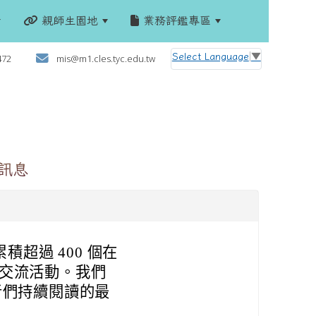
親師生園地
業務評鑑專區
:::
Select Language
▼
472
mis@m1.cles.tyc.edu.tw
動訊息
積超過 400 個在
的交流活動。我們
者們持續閱讀的最