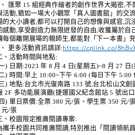
2、 匯聚 15 組經典作繪者的創作世界大揭密,
與活動,猶如一場大小觀眾「真人圖書館」的交
場的大小讀者,都可以打開自己的想像與感官,沉
的感動,享受創造力無限迸發的自由,收獲屬於自
讓每個離開展場的親師生,都能對「下一本書」
3、 更多活動資訊請詳:
https://cplink.co/8hB
二、活動時間與地點:
(一) 日期:2023 年 8 月 4 日(星期五)~8 月 27 
(二) 時間:早上 10:00~下午 6:00 (每日下午 5:
(三) 地點:台北市光復南路 133 號,台北松山文
廠 2F 多功能展演廳(捷運國父紀念館站 5 號出口,步
(四) 單日票價:全票 380 元/張、學生票 350 元
0 元/張
三、校園限定推廣閱讀專案:
為攜手校園共同推廣閱讀,特別推出「閱讀領航