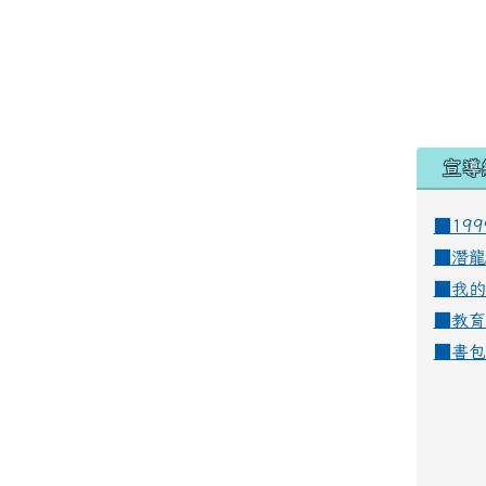
宣導
■19
■
潛龍
■
我的
■
教育
■
書包