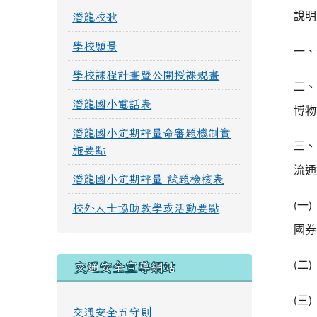
說明
潛龍校歌
學校願景
一、
學校課程計畫暨公開授課規畫
二、
潛龍國小電話表
博物
潛龍國小定期評量命審題機制實
三、
施要點
流通
潛龍國小定期評量 試題檢核表
一
(
校外人士協助教學或活動要點
國券
二
(
交通安全宣導網站
三
(
交通安全五守則