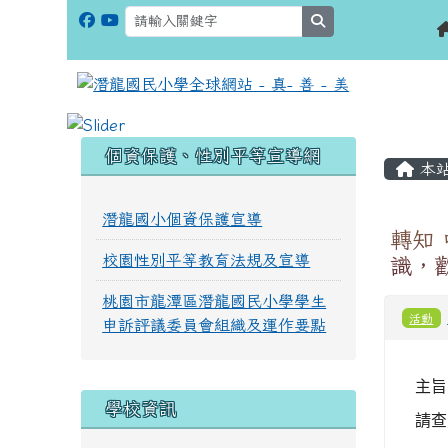
search
:::
:::
個資保護、性別平等宣導網
本
潛龍國小個資保護宣導
轉知
校園性別平等教育法規及宣導
識，
桃園市龍潭區潛龍國民小學學生
活動
申訴評議委員會組織及運作要點
主旨
學校資訊
請查