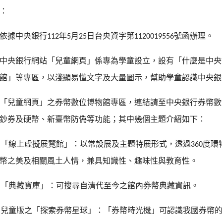
：
依據中央銀行
年
月
日台央資字第
號函辦理。
112
5
25
1120019556
中央銀行網站「兒童網頁」係專為學童設立，設有「什麼是中央
館」等專區，以淺顯易懂文字及大量圖示，幫助學童認識中央銀
「兒童網頁」之券幣數位博物館專區，連結請至中央銀行券幣數
鈔券及硬幣、新臺幣防偽等功能；其中幾個主題介紹如下：
「線上虛擬展覽館」：以常設展及主題特展形式，透過
度環
)
360
幣之美及相關風土人情，兼具知識性、趣味性與教育性。
「典藏寶庫」：可搜尋自清代至今之館內券幣典藏資訊。
)
兒童版之「探索券幣星球」：「券幣時光機」可認識我國券幣
)