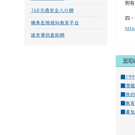
附有
168交通安全入口網
四、
機車危險感知教育平台
htt
道安資訊查詢網
宣導
■19
■
潛龍
■
我的
■
教育
■
書包