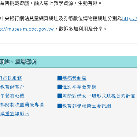
益智挑戰遊戲，融入線上教學資源，生動有趣。
中央銀行網站兒童網頁網址及券幣數位博物館網址分別為
https:
ps://museum.cbc.gov.tw
，歡迎多加利用及分享。
網站、宣導影片
99市民服務
■
疾病管制局
教育儲蓄戶
■
性別平等教育網
午餐有心機
■
消除對婦女一切形式歧視公約計畫
部防制校園霸凌專區
■
教育部學校衛生資訊網
減重宣導影片