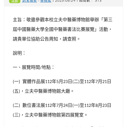
活動
訓育組長
-
學務處
| 2023-06-29 | 點閱數： 313
主旨：敬邀參觀本校立夫中醫藥博物館舉辦「第三
屆中國醫藥大學全國中醫藥書法比賽展覽」活動，
請貴單位協助公告周知，請查照。
說明：
一、展覽時間
地點：
/
一
實體作品展
年
月
日
二
至
年
月
日
(
)
112
5
23
(
)
112
7
21
五
，立夫中醫藥博物館大廳。
(
)
二
數位書法展
年
月
日
一
至
年
月
日
(
)
112
7
24
(
)
112
8
23
三
，立夫中醫藥博物館第四展覽室。
(
)