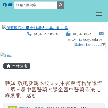
search
To
(03)4792153#200
(03)-4708472
mis@m1.cles.tyc.edu.tw
Select Language
▼
:::
本站消息
轉知 敬邀參觀本校立夫中醫藥博物館舉辦
「第三屆中國醫藥大學全國中醫藥書法比
賽展覽」活動