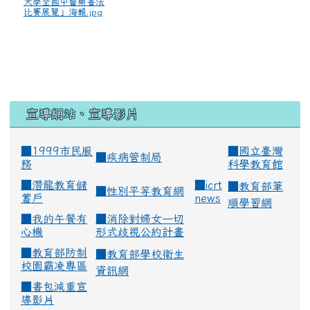
大學全國中醫藥書法
比賽展覽」海報.jpg
宣導網站、宣導影片
■1999市民服
■
國立臺灣
■
疾病管制局
務
科學教育館
■
潛龍教育儲
■
icrt
■
教育部筆
■
性別平等教育網
蓄戶
news
順學習網
■
我的午餐有
■
消除對婦女一切
心機
形式歧視公約計畫
■
教育部防制
■
教育部學校衛生
校園霸凌專區
資訊網
■
書包減重宣
導影片