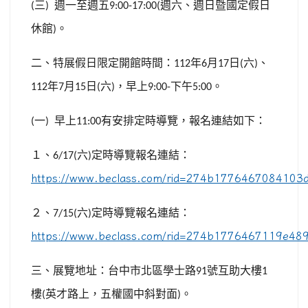
三
週一至週五
週六、週日暨國定假日
(
)
9:00-17:00(
休館
。
)
二、特展假日限定開館時間：
年
月
日
六
、
112
6
17
(
)
年
月
日
六
，早上
下午
。
112
7
15
(
)
9:00-
5:00
一
早上
有安排定時導覽，報名連結如下：
(
)
11:00
１、
六
定時導覽報名連結：
6/17(
)
https://www.beclass.com/rid=274b1776467084103
２、
六
定時導覽報名連結：
7/15(
)
https://www.beclass.com/rid=274b1776467119e48
三、展覽地址：台中市北區學士路
號互助大樓
91
1
樓
英才路上，五權國中斜對面
。
(
)