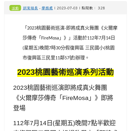
活動
訓育組長
-
學務處
| 2023-07-03 | 點閱數： 328
「
桃園藝術巡演
即將成真火舞團《火爾摩
2023
-
莎傳奇「
」》」活動於
年
月
日
FireMosa
112
7
14
星期五
晚間
時
分假復興區
三民國小
桃園
(
)
7
30
(
市復興區三民里
鄰
號
辦理。
11
57
)
2023
桃園藝術巡演系列活動
2023
桃園藝術巡演即將成真火舞團
《火爾摩莎傳奇「FireMosa」》即將
登場
112
年7月14日(星期五)晚間7點半歡迎