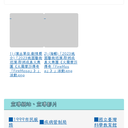
1) (演出單位.劇情簡
2) (海報)「2023桃
介)「2023桃園藝術
園藝術巡演-即將成
巡演-即將成真火舞
真火舞團《火爾摩莎
團《火爾摩莎傳奇
傳奇「FireMos
「FireMosa」》」
a」》」活動.png
活動.png
宣導網站、宣導影片
■1999市民服
■
國立臺灣
■
疾病管制局
務
科學教育館