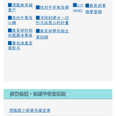
■
潛龍教育儲
■
icrt
■
教育部筆
■
性別平等教育網
蓄戶
news
順學習網
■
我的午餐有
■
消除對婦女一切
心機
形式歧視公約計畫
■
教育部防制
■
教育部學校衛生
校園霸凌專區
資訊網
■
書包減重宣
導影片
:::
個資保護、性別平等宣導網
潛龍國小個資保護宣導