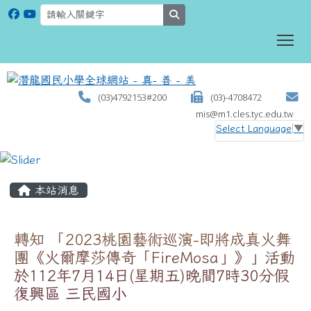
search
To
(03)4792153#200
(03)-4708472
mis@m1.cles.tyc.edu.tw
Select Language
▼
:::
本站消息
轉知 「2023桃園藝術巡演-即將成真火舞
團《火爾摩莎傳奇「FireMosa」》」活動
於112年7月14日(星期五)晚間7時30分假
復興區 三民國小