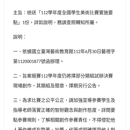
主旨：檢送「
學年度全國學生美術比賽實施要
112
點」
份，詳如說明，務請查照轉知所屬。
1
說明：
一、依據國立臺灣藝術教育館
年
月
日藝視字
112
6
30
第
號函辦理。
1120001877
二、旨案競賽
學年度仍將擇部分類組試辦決賽
112
現場創作，其類組及簡章，擇期另行公告。
三、為求比賽之公平公正，請加強宣導參賽學生及
指導老師落實正確的智財觀念與創作態度，詳閱要
點參賽規則，了解相關創作參賽責任，不得侵犯他
人著作權或有臨摹、抄襲、代筆或明確挪用他人創