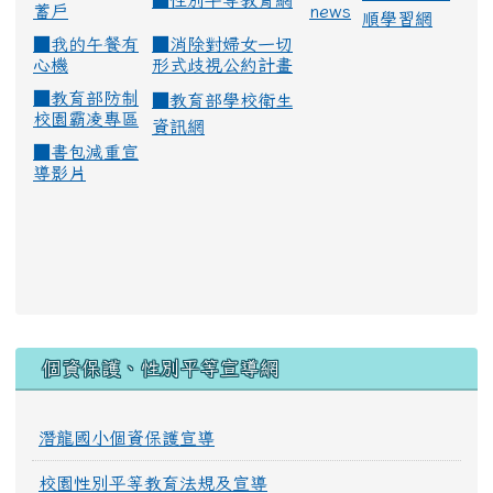
■
性別平等教育網
蓄戶
news
順學習網
■
我的午餐有
■
消除對婦女一切
心機
形式歧視公約計畫
■
教育部防制
■
教育部學校衛生
校園霸凌專區
資訊網
■
書包減重宣
導影片
:::
個資保護、性別平等宣導網
潛龍國小個資保護宣導
校園性別平等教育法規及宣導