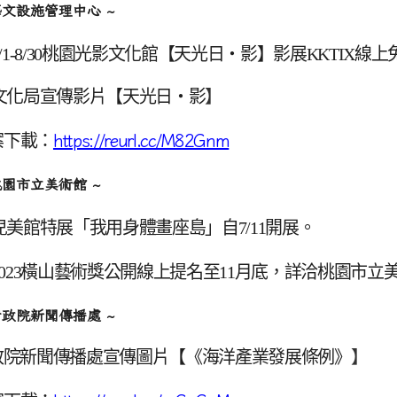
藝文設施管理中心 ~
/1-8/30
桃園光影文化館【天光日‧影】影展KKTIX線上
文化局宣傳影片【
天光日‧影
】
案下載：
https://reurl.cc/M82Gnm
桃園市立美術館 ~
兒美館特展「我用身體畫座島」自7/11開展。
023
橫山藝術獎公開線上提名至11月底，詳洽桃園市立
行政院新聞傳播處 ~
政院新聞傳播處宣傳圖片【《海洋產業發展條例》
】