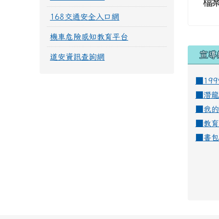
檔
168交通安全入口網
機車危險感知教育平台
宣導
道安資訊查詢網
■19
■
潛龍
■
我的
■
教育
■
書包