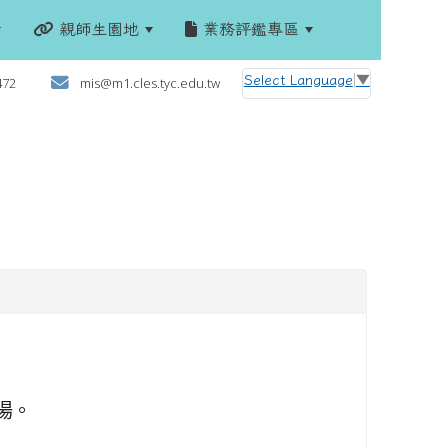
親師生園地
業務評鑑專區
:::
Select Language
▼
472
mis@m1.cles.tyc.edu.tw
場。