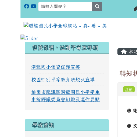
search
:::
:::
個資保護、性別平等宣導網
本
潛龍國小個資保護宣導
轉知桃
校園性別平等教育法規及宣導
活動
桃園市龍潭區潛龍國民小學學生
申訴評議委員會組織及運作要點
@ 
學校資訊
@ 