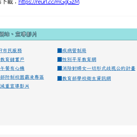
案下載：
https://reurl.cc/mGgGzM
網站、宣導影片
99市民服務
■
疾病管制局
教育儲蓄戶
■
性別平等教育網
午餐有心機
■
消除對婦女一切形式歧視公約計畫
部防制校園霸凌專區
■
教育部學校衛生資訊網
減重宣導影片