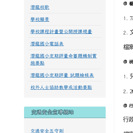
@ 
潛龍校歌
7
1.
學校願景
學校課程計畫暨公開授課規畫
2.
潛龍國小電話表
檔
潛龍國小定期評量命審題機制實
@ 
施要點
潛龍國小定期評量 試題檢核表
1.
校外人士協助教學或活動要點
2
2.
@ 
交通安全宣導網站
行
交通安全五守則