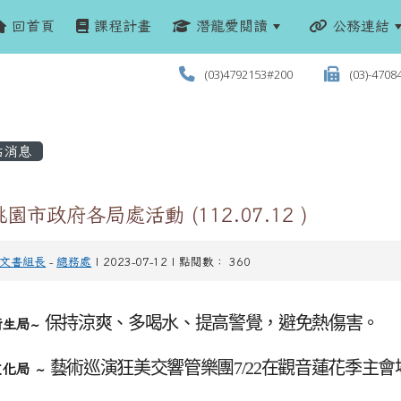
回首頁
課程計畫
潛龍愛閱讀
公務連結
(03)4792153#200
(03)-4708
站消息
園市政府各局處活動 (112.07.12 )
文書組長
-
總務處
| 2023-07-12 | 點閱數： 360
保持涼爽、多喝水、提高警覺，避免熱傷害。
衛生局~
藝術巡演狂美交響管樂團7/22在觀音蓮花季主會
文化局 ~