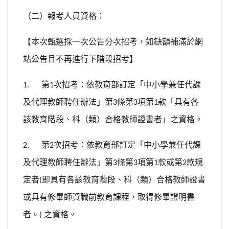
（二）報考人員資格：
【本次甄選採一次公告分次招考，如缺額補滿於網
站公告且不再進行下階段招考】
第
次招考：依教育部訂定「中小學兼任代課
1.
1
及代理教師聘任辦法」第
條第
項第
款「具有各
3
3
1
該教育階段、科（類）合格教師證書者」之資格。
第
次招考：依教育部訂定「中小學兼任代課
2.
2
及代理教師聘任辦法」第
條第
項第
款或第
款規
3
3
1
2
定者
即具有各該教育階段、科（類）合格教師證書
(
或具有修畢師資職前教育課程，取得修畢證明書
者。
之資格。
)