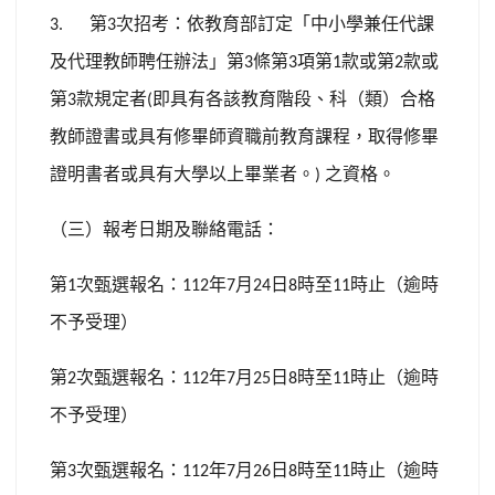
第
次招考：依教育部訂定「中小學兼任代課
3.
3
及代理教師聘任辦法」第
條第
項第
款或第
款或
3
3
1
2
第
款規定者
即具有各該教育階段、科（類）合格
3
(
教師證書或具有修畢師資職前教育課程，取得修畢
證明書者或具有大學以上畢業者。
之資格。
)
（三）報考日期及聯絡電話：
第
次甄選報名：
年
月
日
時至
時止（逾時
1
112
7
24
8
11
不予受理）
第
次甄選報名：
年
月
日
時至
時止（逾時
2
112
7
25
8
11
不予受理）
第
次甄選報名：
年
月
日
時至
時止（逾時
3
112
7
26
8
11