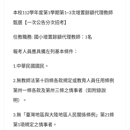
本校
學年度第
學期第
次增置餘額代理教師
112
1
1~3
甄選【一次公告分次招考】
任教職務
國小增置餘額代理教師
：1
名
:
報考人員應具備左列基本條件：
中華民國國民。
1.
無教師法第十四條各款規定或教育人員任用條例
2.
第卅一條各款及第卅三條之情事者（如附錄說
明）。
無「臺灣地區與大陸地區人民關係條例」第
條
3.
21
第
項規定之情事者。
1