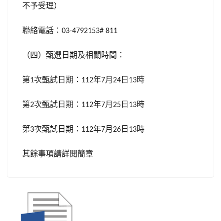
不予受理）
聯絡電話：
03-4792153# 811
（四）甄選日期及相關時間：
第
次甄試日期：
年
月
日
時
1
112
7
24
13
第
次甄試日期：
年
月
日
時
2
112
7
25
13
第
次甄試日期：
年
月
日
時
3
112
7
26
13
其餘事項請詳閱簡章