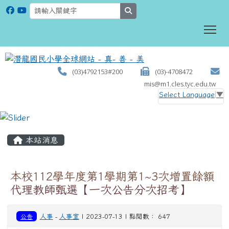
search
To
(03)4792153#200
(03)-4708472
mis@m1.cles.tyc.edu.tw
Select Language
▼
:::
本站消息
本校112學年度第1學期第1~3次增置餘額
代理教師甄選【一次公告分次招考】
公告
人事
-
人事室
| 2023-07-13 | 點閱數： 647