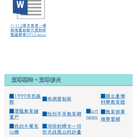
1) 112學年度第一學
期增置餘額代理教師
甄選簡章0712.docx
宣導網站、宣導影片
■1999市民服
■
國立臺灣
■
疾病管制局
務
科學教育館
■
潛龍教育儲
■
icrt
■
教育部筆
■
性別平等教育網
蓄戶
news
順學習網
■
我的午餐有
■
消除對婦女一切
心機
形式歧視公約計畫