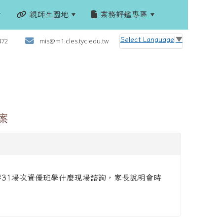
親師生園地
業務評鑑專區
:::
Select Language
▼
472
mis@m1.cles.tyc.edu.tw
案
#31場次資優班學什麼現場諮詢，家長說明會時