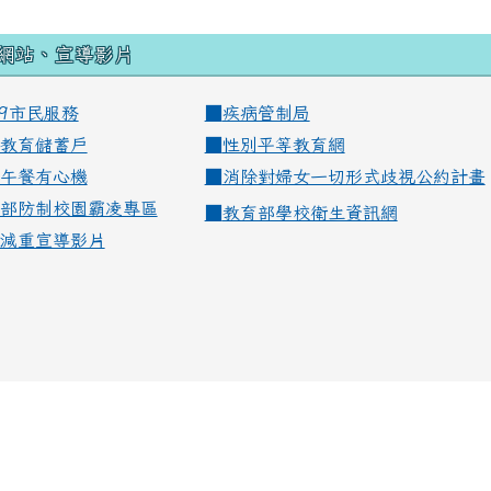
網站、宣導影片
99市民服務
■
疾病管制局
教育儲蓄戶
■
性別平等教育網
午餐有心機
■
消除對婦女一切形式歧視公約計畫
部防制校園霸凌專區
■
教育部學校衛生資訊網
減重宣導影片