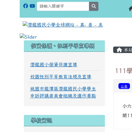
search
:::
:::
個資保護、性別平等宣導網
本
潛龍國小個資保護宣導
11
校園性別平等教育法規及宣導
公告
桃園市龍潭區潛龍國民小學學生
申訴評議委員會組織及運作要點
小六
間1
學校資訊