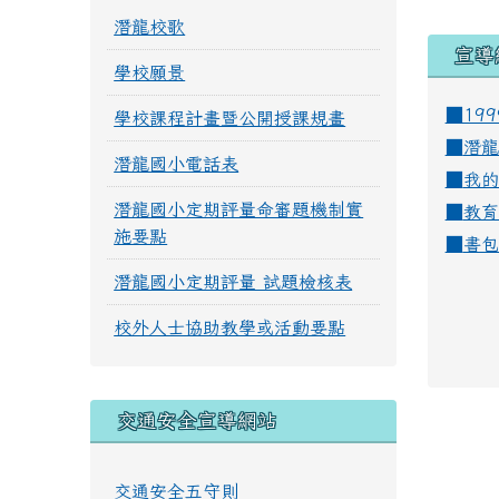
潛龍校歌
宣導
學校願景
■19
學校課程計畫暨公開授課規畫
■
潛龍
潛龍國小電話表
■
我的
潛龍國小定期評量命審題機制實
■
教育
施要點
■
書包
潛龍國小定期評量 試題檢核表
校外人士協助教學或活動要點
交通安全宣導網站
交通安全五守則