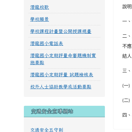
說明
潛龍校歌
學校願景
一、
學校課程計畫暨公開授課規畫
二、
潛龍國小電話表
不應
潛龍國小定期評量命審題機制實
結人
施要點
三、
潛龍國小定期評量 試題檢核表
一
(
)
校外人士協助教學或活動要點
二
(
)
交通安全宣導網站
四、
交通安全五守則