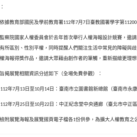
：
依據教育部國民及學前教育署
年
月
日臺教國署學字第
112
7
7
11200
監察院國家人權委員會於去年首次舉行人權海報設計競賽，邀請
有所區別、性別平權，同時提醒人們關注生活中常見的障礙與歧
權海報得獎作品，邀請大眾藉由創作者的筆觸，重新描繪更理想
旨揭展覽相關資訊分述如下（全場免費參觀）：
年
月
日至
月
日：臺南市立圖書館新總館（臺南市永
 112
7
13
10
14
年
月
日至
月
日：中正紀念堂中央通廊（臺北市中正
 112
7
25
10
22
檢附展覽海報及展覽摺頁電子檔各
份供參，為擴大人權教育之
1