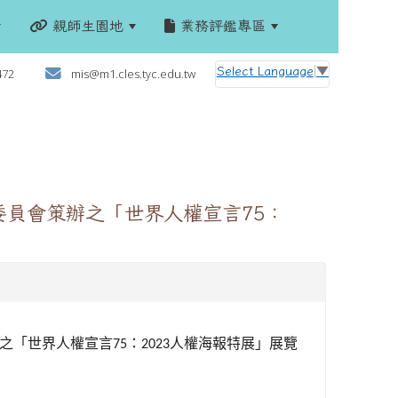
親師生園地
業務評鑑專區
:::
Select Language
▼
472
mis@m1.cles.tyc.edu.tw
委員會策辦之「世界人權宣言75：
之「世界人權宣言
：
人權海報特展」展覽
75
2023