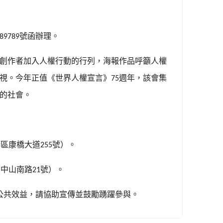
號函辦理。
89789
創作者加入人權行動的行列，海報作品呼籲人權
視。今年正值《世界人權宣言》
週年，該會集
75
的社會。
康區康橋大道
號）。
255
區中山南路
號）。
21
公共效益，請協助宣傳並鼓勵踴躍參與。