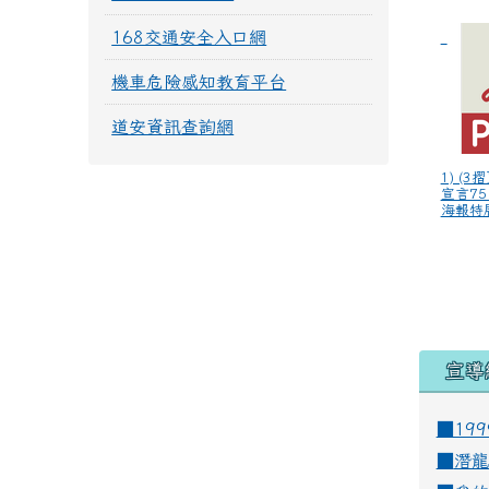
168交通安全入口網
機車危險感知教育平台
道安資訊查詢網
1) (
宣言75
海報特展
宣導
■19
■
潛龍