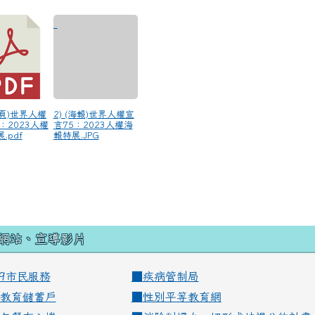
3摺頁)世界人權
2) (海報)世界人權宣
：2023人權
言75：2023人權海
.pdf
報特展.JPG
網站、宣導影片
99市民服務
■
疾病管制局
教育儲蓄戶
■
性別平等教育網