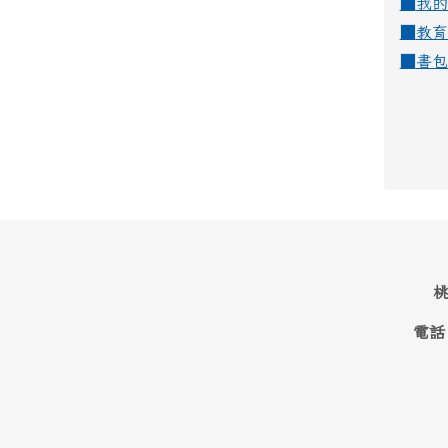
■
我的
■
教育
■
書包
桃
電話