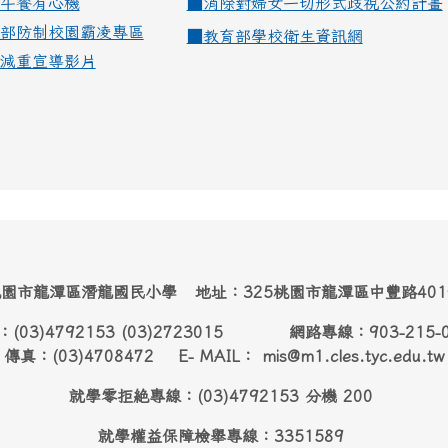
午餐有心機
■
消除對婦女一切形式歧視公約計畫
部防制校園霸凌專區
■
教育部學校衛生資訊網
減重宣導影片
園市龍潭區潛龍國民小學 地址：325桃園市龍潭區中豐路40
：(03)4792153 (03)2723015 網路專線：903-215-
傳真：(03)4708472 E- MAIL： mis@m1.cles.tyc.edu.tw
就學零拒絶專線：(03)4792153 分機 200
就學權益保障檢舉專線：3351589