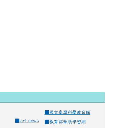
■
國立臺灣科學教育館
■
icrt news
■
教育部筆順學習網