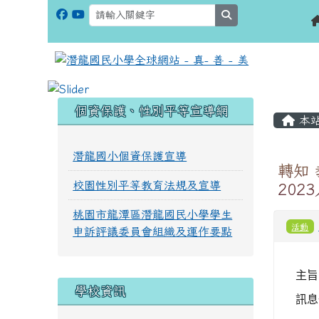
search
:::
:::
個資保護、性別平等宣導網
本
潛龍國小個資保護宣導
轉知
校園性別平等教育法規及宣導
202
桃園市龍潭區潛龍國民小學學生
活動
申訴評議委員會組織及運作要點
主旨
學校資訊
訊息