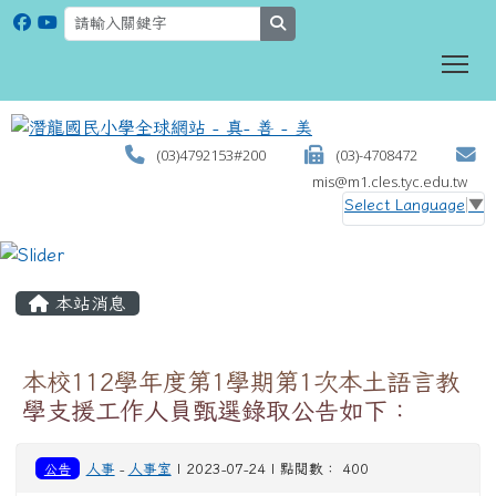
search
To
(03)4792153#200
(03)-4708472
mis@m1.cles.tyc.edu.tw
Select Language
▼
:::
本站消息
本校112學年度第1學期第1次本土語言教
學支援工作人員甄選錄取公告如下：
公告
人事
-
人事室
| 2023-07-24 | 點閱數： 400