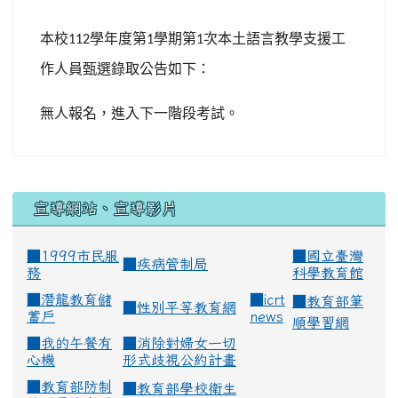
本校
學年度第
學期第
次本土語言教學支援工
112
1
1
作人員甄選錄取公告如下：
無人報名，進入下一階段考試。
宣導網站、宣導影片
■1999市民服
■
國立臺灣
■
疾病管制局
務
科學教育館
■
潛龍教育儲
■
icrt
■
教育部筆
■
性別平等教育網
蓄戶
news
順學習網
■
我的午餐有
■
消除對婦女一切
心機
形式歧視公約計畫
■
教育部防制
■
教育部學校衛生