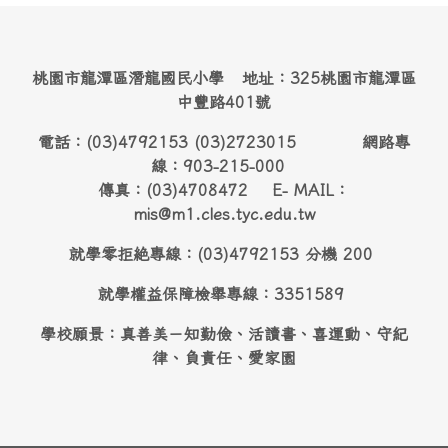
桃園市龍潭區潛龍國民小學 地址：325桃園市龍潭區
中豐路401號
電話：(03)4792153 (03)2723015 網路專
線：903-215-000
傳真：(03)4708472 E- MAIL：
mis@m1.cles.tyc.edu.tw
就學零拒絶專線：(03)4792153 分機 200
就學權益保障檢舉專線：3351589
學校願景：真善美－知勤儉、活讀書、喜運動、守紀
律、負責任、愛家園