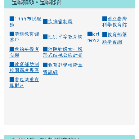
宣導網站、宣導影片
■1999市民服
■
國立臺灣
■
疾病管制局
務
科學教育館
■
潛龍教育儲
■
icrt
■
教育部筆
■
性別平等教育網
蓄戶
news
順學習網
■
我的午餐有
■
消除對婦女一切
心機
形式歧視公約計畫
■
教育部防制
■
教育部學校衛生
校園霸凌專區
資訊網
■
書包減重宣
導影片
:::