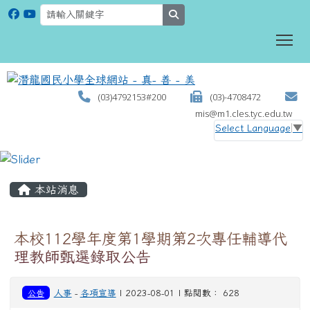
search
To
(03)4792153#200
(03)-4708472
mis@m1.cles.tyc.edu.tw
Select Language
▼
:::
本站消息
本校112學年度第1學期第2次專任輔導代
理教師甄選錄取公告
公告
人事
-
各項宣導
| 2023-08-01 | 點閱數： 628