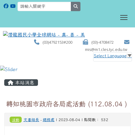
search
To
(03)4792153#200
(03)-4708472
mis@m1.cles.tyc.edu.tw
Select Language
▼
:::
本站消息
轉知桃園市政府各局處活動 (112.08.04 )
活動
文書組長
-
總務處
| 2023-08-04 | 點閱數： 532