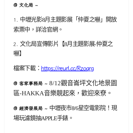
@ 文化局 ~
中壢光影8月主題影展「仲夏之嚇」開放
1.
索票中，詳洽官網。
文化局宣傳影片【
8
月主題影展-仲夏之
2.
嚇
】
檔案下載：
https://reurl.cc/Rzoqrg
8/12
觀音崙坪文化地景園
@ 客家事務局 ~
區-HAKKA音樂靚起來，歡迎來尞。
中壢夜市8/6星空電影院！現
@ 經濟發展局 ~
場玩濾鏡抽APPLE手錶。