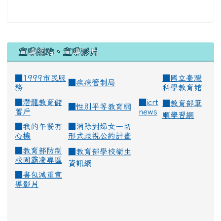
宣導網站、宣導影片
■1999市民服
■
國立臺灣
■
疾病管制局
務
科學教育館
■
潛龍教育儲
■
icrt
■
教育部筆
■
性別平等教育網
蓄戶
news
順學習網
■
我的午餐有
■
消除對婦女一切
心機
形式歧視公約計畫
■
教育部防制
■
教育部學校衛生
校園霸凌專區
資訊網
■
書包減重宣
導影片