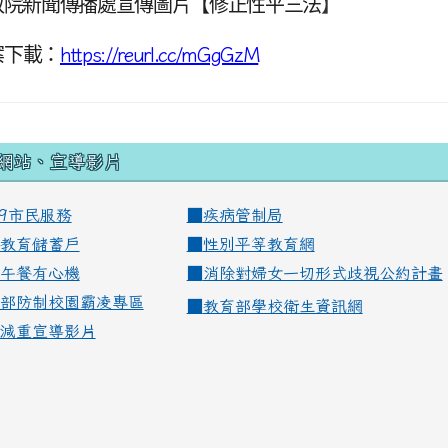
政院新聞傳播處宣傳圖片【修正性平三法
】
案下載：
https://reurl.cc/mGgGzM
網站、宣導影片
99市民服務
■
疾病管制局
教育儲蓄戶
■
性別平等教育網
午餐有心機
■
消除對婦女一切形式歧視公約計畫
部防制校園霸凌專區
■
教育部學校衛生資訊網
減重宣導影片