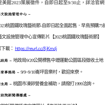
兒美館2023策展徵件，自即日起至9/30止，詳洽官
藝文設施管理中心 ~
023
桃園鐵玫瑰藝術節-自即日起全面起售．早鳥預購75
藝文設施管理中心宣傳影片【
2023
桃園鐵玫瑰藝術節
】
案下載：
https://reurl.cc/8jKmdj
地政局9/20公開標售中壢運動公園區段徵收土地
地政局 ~
9/9~9/10
崙坪音樂村，歡迎來尞。
客家事務局 ~
桃園市凍卵營養金補助，請撥打1999洽詢。
衛生局 ~
行政院新聞傳播處 ~