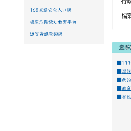
行
168交通安全入口網
檔
機車危險感知教育平台
道安資訊查詢網
宣導
■19
■
潛龍
■
我的
■
教育
■
書包