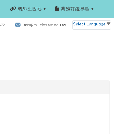
親師生園地
業務評鑑專區
:::
Select Language
▼
472
mis@m1.cles.tyc.edu.tw