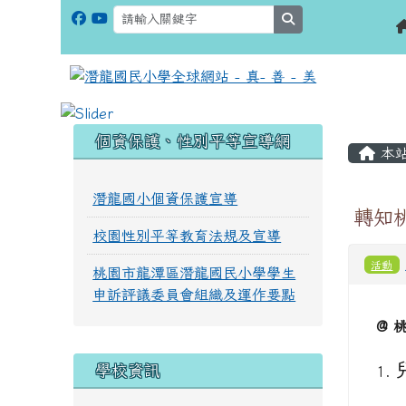
search
:::
:::
個資保護、性別平等宣導網
本
潛龍國小個資保護宣導
轉知桃
校園性別平等教育法規及宣導
活動
桃園市龍潭區潛龍國民小學學生
申訴評議委員會組織及運作要點
@ 
學校資訊
1.