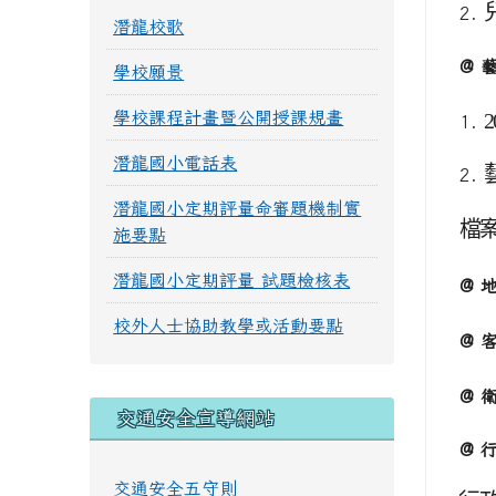
2.
潛龍校歌
@ 
學校願景
學校課程計畫暨公開授課規畫
2
1.
潛龍國小電話表
2.
潛龍國小定期評量命審題機制實
檔
施要點
潛龍國小定期評量 試題檢核表
@ 
校外人士協助教學或活動要點
@ 
@ 
交通安全宣導網站
@ 
交通安全五守則