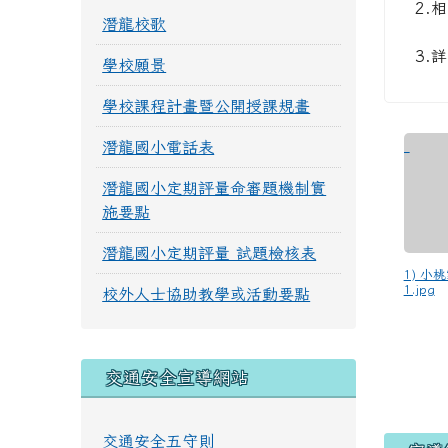
2.
潛龍校歌
3.
學校願景
學校課程計畫暨公開授課規畫
潛龍國小電話表
潛龍國小定期評量命審題機制實
施要點
潛龍國小定期評量 試題檢核表
1) 小
1.jpg
校外人士協助教學或活動要點
交通安全宣導網站
交通安全五守則