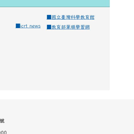
■
國立臺灣科學教育館
■
icrt news
■
教育部筆順學習網
1號
000