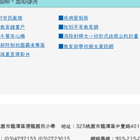
網站、宣導影片
99市民服務
■
疾病管制局
教育儲蓄戶
■
性別平等教育網
午餐有心機
■
消除對婦女一切形式歧視公約計畫
部防制校園霸凌專區
■
教育部學校衛生資訊網
減重宣導影片
園市龍潭區潛龍國民小學 地址：325桃園市龍潭區中豐路40
：(03)4792153 (03)2723015 網路專線：903-215-