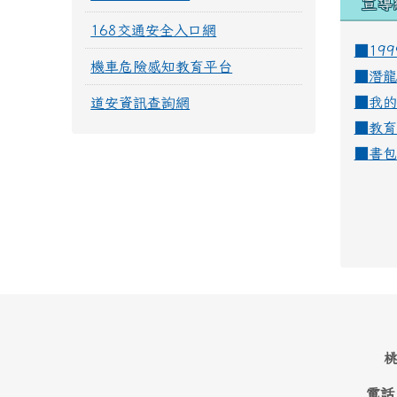
宣導
168交通安全入口網
■19
機車危險感知教育平台
■
潛龍
■
我的
道安資訊查詢網
■
教育
■
書包
桃
電話