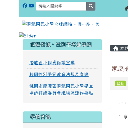
search
:::
:::
個資保護、性別平等宣導網
本
潛龍國小個資保護宣導
家庭
校園性別平等教育法規及宣導
活動
桃園市龍潭區潛龍國民小學學生
申訴評議委員會組織及運作要點
一、
學校資訊
1.