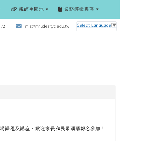
親師生園地
業務評鑑專區
:::
Select Language
▼
472
mis@m1.cles.tyc.edu.tw
多場課程及講座，歡迎家長和民眾踴躍報名參加！